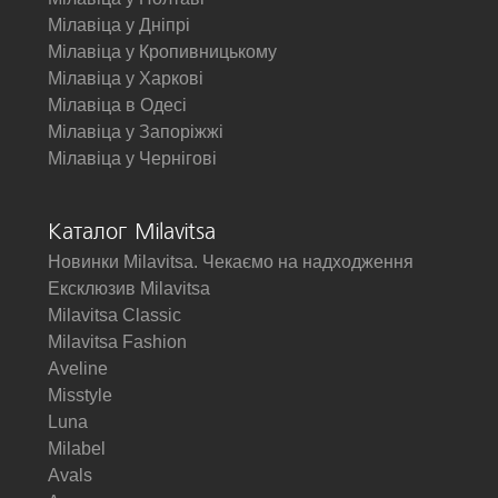
Мілавіца у Дніпрі
Мілавіца у Кропивницькому
Мілавіца у Харкові
Мілавіца в Одесі
Мілавіца у Запоріжжі
Мілавіца у Чернігові
Каталог Milavitsa
Новинки Milavitsa. Чекаємо на надходження
Ексклюзив Milavitsa
Milavitsa Classic
Milavitsa Fashion
Aveline
Misstyle
Luna
Milabel
Avals