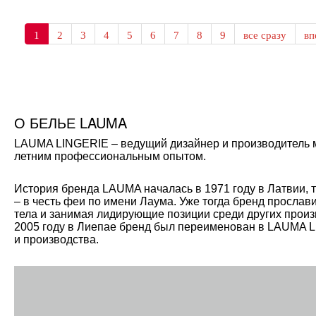
1
2
3
4
5
6
7
8
9
все сразу
в
О БЕЛЬЕ LAUMA
LAUMA LINGERIE – ведущий дизайнер и производитель мо
летним профессиональным опытом.
История бренда LAUMA началась в 1971 году в Латвии, 
– в честь феи по имени Лаума. Уже тогда бренд прослав
тела и занимая лидирующие позиции среди других произ
2005 году в Лиепае бренд был переименован в LAUMA L
и производства.