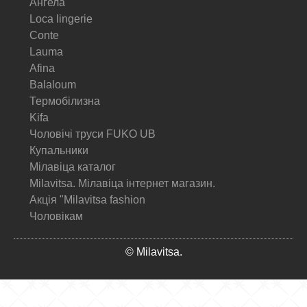
Ангела
Loca lingerie
Conte
Lauma
Afina
Balaloum
Термобілизна
Kifa
Чоловічі труси FUKO UB
Купальники
Мілавіца каталог
Milavitsa. Мілавіца інтернет магазин.
Акція "Milavitsa fashion
Чоловікам
© Milavitsa.