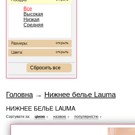
Посадка:
Все
Высокая
Низкая
Средняя
Размеры:
открыть
Цвета:
открыть
Сбросить все
Головна
→
Нижнее белье Lauma
НИЖНЕЕ БЕЛЬЕ LAUMA
Сортувати за:
ціною
назвою
популярністю
▼
▼
▼