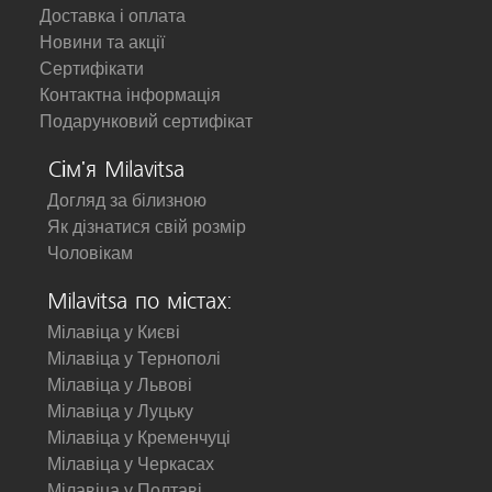
Доставка і оплата
Новини та акції
Сертифікати
Контактна інформація
Подарунковий сертифікат
Сім'я Milavitsa
Догляд за білизною
Як дізнатися свій розмір
Чоловікам
Milavitsa по містах:
Мілавіца у Києві
Мілавіца у Тернополі
Мілавіца у Львові
Мілавіца у Луцьку
Мілавіца у Кременчуці
Мілавіца у Черкасах
Мілавіца у Полтаві