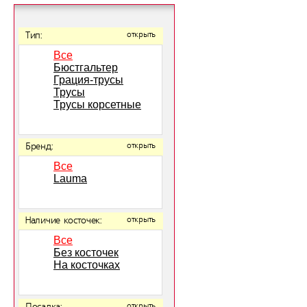
Тип:
открыть
Все
Бюстгальтер
Грация-трусы
Трусы
Трусы корсетные
Бренд:
открыть
Все
Lauma
Наличие косточек:
открыть
Все
Без косточек
На косточках
открыть