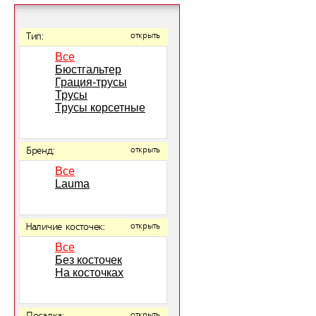
Тип:
открыть
Все
Бюстгальтер
Грация-трусы
Трусы
Трусы корсетные
Бренд:
открыть
Все
Lauma
Наличие косточек:
открыть
Все
Без косточек
На косточках
открыть