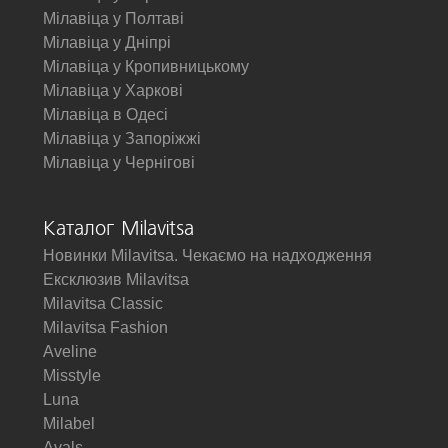
Мілавіца у Полтаві
Мілавіца у Дніпрі
Мілавіца у Кропивницькому
Мілавіца у Харкові
Мілавіца в Одесі
Мілавіца у Запоріжжі
Мілавіца у Чернігові
Каталог Milavitsa
Новинки Milavitsa. Чекаємо на надходження
Ексклюзив Milavitsa
Milavitsa Classic
Milavitsa Fashion
Aveline
Misstyle
Luna
Milabel
Avals