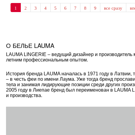
1
2
3
4
5
6
7
8
9
все сразу
в
О БЕЛЬЕ LAUMA
LAUMA LINGERIE – ведущий дизайнер и производитель мо
летним профессиональным опытом.
История бренда LAUMA началась в 1971 году в Латвии, 
– в честь феи по имени Лаума. Уже тогда бренд прослав
тела и занимая лидирующие позиции среди других произ
2005 году в Лиепае бренд был переименован в LAUMA L
и производства.