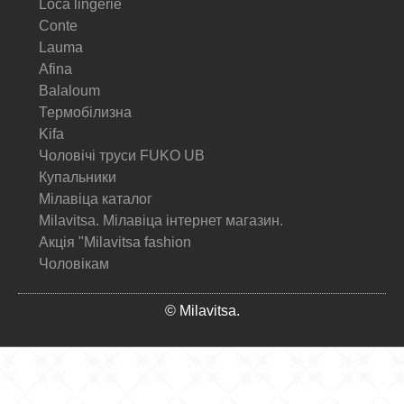
Loca lingerie
Conte
Lauma
Afina
Balaloum
Термобілизна
Kifa
Чоловічі труси FUKO UB
Купальники
Мілавіца каталог
Milavitsa. Мілавіца інтернет магазин.
Акція "Milavitsa fashion
Чоловікам
© Milavitsa.