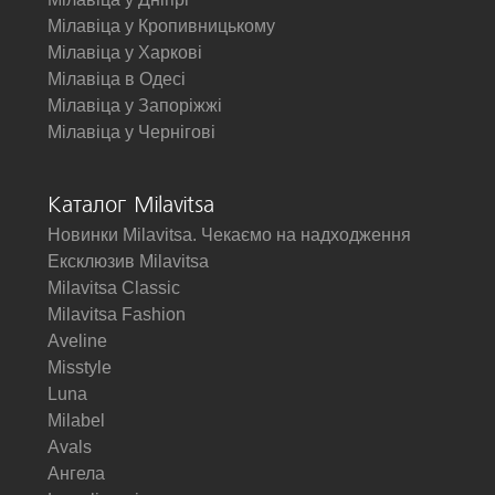
Мілавіца у Кропивницькому
Мілавіца у Харкові
Мілавіца в Одесі
Мілавіца у Запоріжжі
Мілавіца у Чернігові
Каталог Milavitsa
Новинки Milavitsa. Чекаємо на надходження
Ексклюзив Milavitsa
Milavitsa Classic
Milavitsa Fashion
Aveline
Misstyle
Luna
Milabel
Avals
Ангела