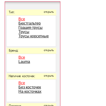
Тип:
открыть
Все
Бюстгальтер
Грация-трусы
Трусы
Трусы корсетные
Бренд:
открыть
Все
Lauma
Наличие косточек:
открыть
Все
Без косточек
На косточках
открыть