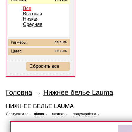
Посадка:
Все
Высокая
Низкая
Средняя
Размеры:
открыть
Цвета:
открыть
Сбросить все
Головна
→
Нижнее белье Lauma
НИЖНЕЕ БЕЛЬЕ LAUMA
Сортувати за:
ціною
назвою
популярністю
▼
▼
▼