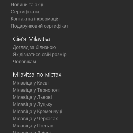
Новини та акції
Сертифікати
Контактна інформація
Подарунковий сертифікат
Сім'я Milavitsa
Догляд за білизною
Як дізнатися свій розмір
Чоловікам
Milavitsa по містах:
Мілавіца у Києві
Мілавіца у Тернополі
Мілавіца у Львові
Мілавіца у Луцьку
Мілавіца у Кременчуці
Мілавіца у Черкасах
Мілавіца у Полтаві
Мілавіца у Дніпрі