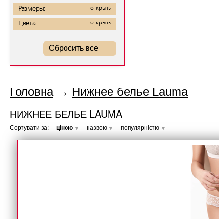
Размеры:
открыть
Цвета:
открыть
Сбросить все
Головна
→
Нижнее белье Lauma
НИЖНЕЕ БЕЛЬЕ LAUMA
Сортувати за:
ціною
назвою
популярністю
▼
▼
▼