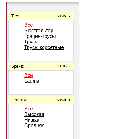
Тип:
открыть
Все
Бюстгальтер
Грация-трусы
Трусы
Трусы корсетные
Бренд:
открыть
Все
Lauma
Посадка:
открыть
Все
Высокая
Низкая
Средняя