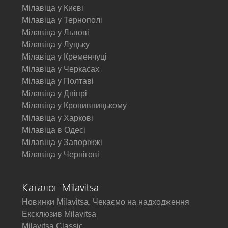
Мілавіца у Києві
Мілавіца у Тернополі
Мілавіца у Львові
Мілавіца у Луцьку
Мілавіца у Кременчуці
Мілавіца у Черкасах
Мілавіца у Полтаві
Мілавіца у Дніпрі
Мілавіца у Кропивницькому
Мілавіца у Харкові
Мілавіца в Одесі
Мілавіца у Запоріжжі
Мілавіца у Чернігові
Каталог Milavitsa
Новинки Milavitsa. Чекаємо на надходження
Ексклюзив Milavitsa
Milavitsa Classic