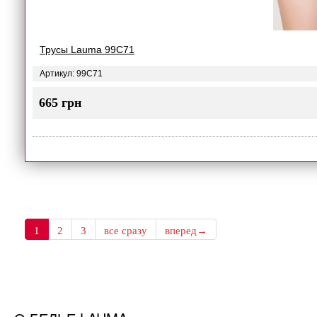
Трусы Lauma 99C71
Артикул: 99C71
665 грн
1
2
3
все сразу
вперед→