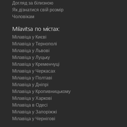
Догляд за білизною
Як дізнатися свій розмір
Чоловікам
Milavitsa по містах:
Мілавіца у Києві
Мілавіца у Тернополі
Мілавіца у Львові
Мілавіца у Луцьку
Мілавіца у Кременчуці
Мілавіца у Черкасах
Мілавіца у Полтаві
Мілавіца у Дніпрі
Мілавіца у Кропивницькому
Мілавіца у Харкові
Мілавіца в Одесі
Мілавіца у Запоріжжі
Мілавіца у Чернігові