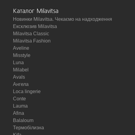
Каталог Milavitsa
Новинки Milavitsa. Чекаємо на надходження
Ексклюзив Milavitsa
Milavitsa Classic
Milavitsa Fashion
Aveline
Misstyle
Luna
Milabel
Avals
Ангела
Loca lingerie
Conte
Lauma
Afina
Balaloum
Термобілизна
Kifa