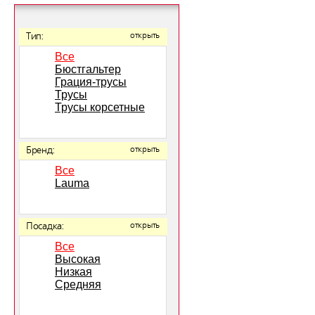
Тип:
открыть
Все
Бюстгальтер
Грация-трусы
Трусы
Трусы корсетные
Бренд:
открыть
Все
Lauma
Посадка:
открыть
Все
Высокая
Низкая
Средняя