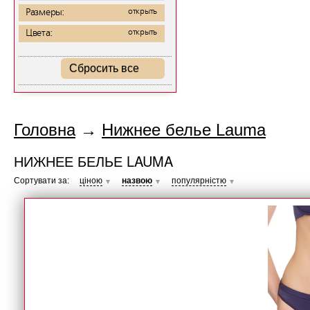
Размеры:
открыть
Цвета:
открыть
Сбросить все
Головна
→
Нижнее белье Lauma
НИЖНЕЕ БЕЛЬЕ LAUMA
Сортувати за:
ціною
назвою
популярністю
▼
▼
▼