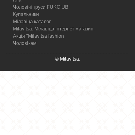
Чоловічі труси FUKO UB
Купальники
Мілавіца каталог
Milavitsa. Мілавіца інтернет магазин.
Акція "Milavitsa fashion
Чоловікам
© Milavitsa.