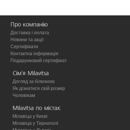
Про компанію
Доставка і оплата
Новини та акції
Сертифікати
Контактна інформація
Подарунковий сертифікат
Сім'я Milavitsa
Догляд за білизною
Як дізнатися свій розмір
Чоловікам
Milavitsa по містах:
Мілавіца у Києві
Мілавіца у Тернополі