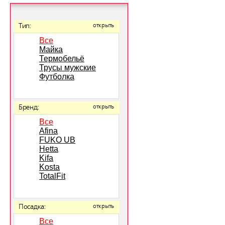
Тип:
открыть
Все
Майка
Термобельё
Трусы мужские
Футболка
Бренд:
открыть
Все
Afina
FUKO UB
Hetta
Kifa
Kosta
TotalFit
Посадка:
открыть
Все