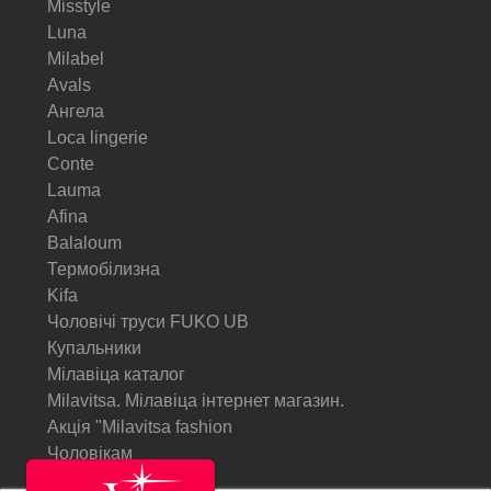
Misstyle
Luna
Milabel
Avals
Ангела
Loca lingerie
Conte
Lauma
Afina
Balaloum
Термобілизна
Kifa
Чоловічі труси FUKO UB
Купальники
Мілавіца каталог
Milavitsa. Мілавіца інтернет магазин.
Акція "Milavitsa fashion
Чоловікам