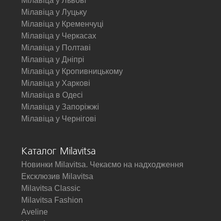
Мілавіца у Львові
Мілавіца у Луцьку
Мілавіца у Кременчуці
Мілавіца у Черкасах
Мілавіца у Полтаві
Мілавіца у Дніпрі
Мілавіца у Кропивницькому
Мілавіца у Харкові
Мілавіца в Одесі
Мілавіца у Запоріжжі
Мілавіца у Чернігові
Каталог Milavitsa
Новинки Milavitsa. Чекаємо на надходження
Ексклюзив Milavitsa
Milavitsa Classic
Milavitsa Fashion
Aveline