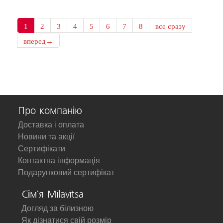
1
2
3
4
5
6
7
8
все сразу
вперед→
Про компанію
Доставка і оплата
Новини та акції
Сертифікати
Контактна інформація
Подарунковий сертифікат
Сім'я Milavitsa
Догляд за білизною
Як дізнатися свій розмір