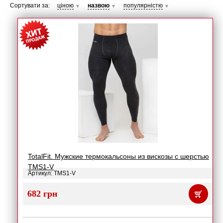
Сортувати за:
ціною
назвою
популярністю
▼
▼
▼
TotalFit. Мужские термокальсоны из вискозы с шерстью
TMS1-V
Артикул: TMS1-V
682 грн