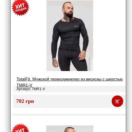
TotalFit. Мужской термоджемпер из вискозы с шерстью
TMR1-V
Артикул: TMR1-V
702 грн