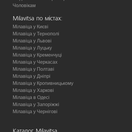
Чоловікам
Milavitsa по містах:
Мілавіца у Києві
Мілавіца у Тернополі
Мілавіца у Львові
Мілавіца у Луцьку
Мілавіца у Кременчуці
Мілавіца у Черкасах
Мілавіца у Полтаві
Мілавіца у Дніпрі
Мілавіца у Кропивницькому
Мілавіца у Харкові
Мілавіца в Одесі
Мілавіца у Запоріжжі
Мілавіца у Чернігові
Каталог Milavitsa