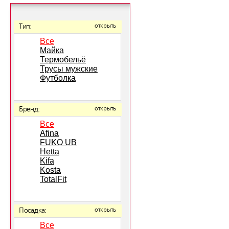
Тип:
открыть
Все
Майка
Термобельё
Трусы мужские
Футболка
Бренд:
открыть
Все
Afina
FUKO UB
Hetta
Kifa
Kosta
TotalFit
Посадка:
открыть
Все