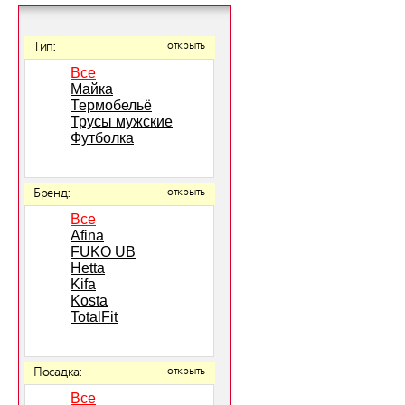
Тип:
открыть
Все
Майка
Термобельё
Трусы мужские
Футболка
Бренд:
открыть
Все
Afina
FUKO UB
Hetta
Kifa
Kosta
TotalFit
Посадка:
открыть
Все