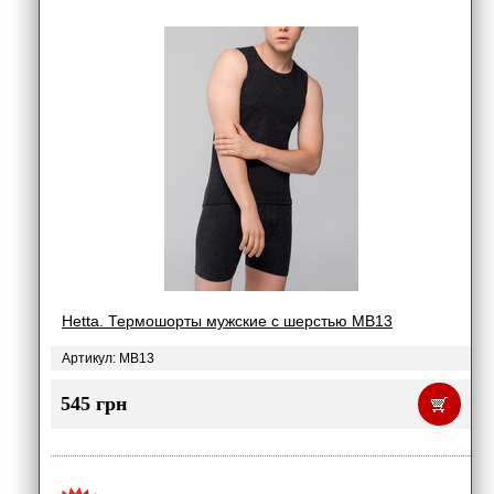
Hetta. Термошорты мужские с шерстью MB13
Артикул: MB13
545 грн