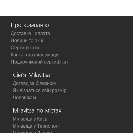
Про компанію
Доставка і оплата
Новини та акції
Сертифікати
Контактна інформація
Подарунковий сертифікат
Сім'я Milavitsa
Догляд за білизною
Як дізнатися свій розмір
Чоловікам
Milavitsa по містах:
Мілавіца у Києві
Мілавіца у Тернополі