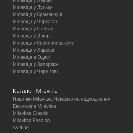
Мілавіца у Львові
Мілавіца у Луцьку
Мілавіца у Кременчуці
Мілавіца у Черкасах
Мілавіца у Полтаві
Мілавіца у Дніпрі
Мілавіца у Кропивницькому
Мілавіца у Харкові
Мілавіца в Одесі
Мілавіца у Запоріжжі
Мілавіца у Чернігові
Каталог Milavitsa
Новинки Milavitsa. Чекаємо на надходження
Ексклюзив Milavitsa
Milavitsa Classic
Milavitsa Fashion
Aveline