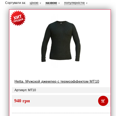
Сортувати за:
ціною
назвою
популярністю
▼
▼
▼
Hetta. Мужской джемпер с термоэффектом MT10
Артикул: MT10
940 грн