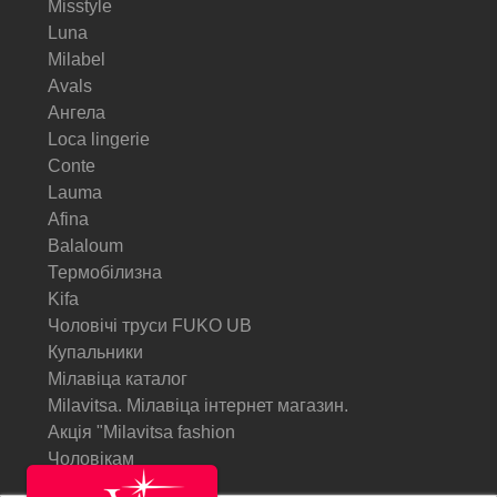
Misstyle
Luna
Milabel
Avals
Ангела
Loca lingerie
Conte
Lauma
Afina
Balaloum
Термобілизна
Kifa
Чоловічі труси FUKO UB
Купальники
Мілавіца каталог
Milavitsa. Мілавіца інтернет магазин.
Акція "Milavitsa fashion
Чоловікам