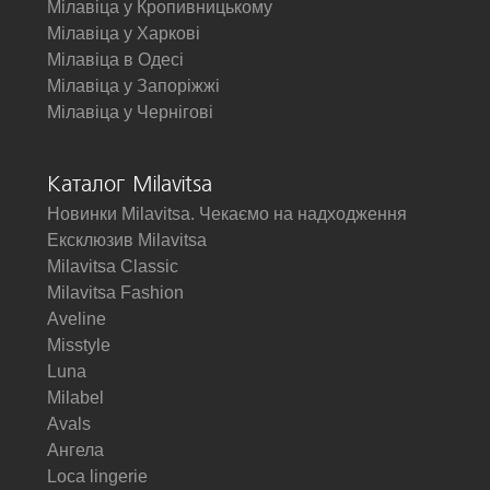
Мілавіца у Кропивницькому
Мілавіца у Харкові
Мілавіца в Одесі
Мілавіца у Запоріжжі
Мілавіца у Чернігові
Каталог Milavitsa
Новинки Milavitsa. Чекаємо на надходження
Ексклюзив Milavitsa
Milavitsa Classic
Milavitsa Fashion
Aveline
Misstyle
Luna
Milabel
Avals
Ангела
Loca lingerie