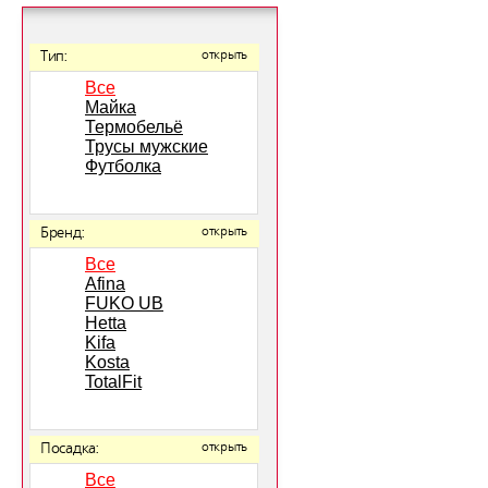
Тип:
открыть
Все
Майка
Термобельё
Трусы мужские
Футболка
Бренд:
открыть
Все
Afina
FUKO UB
Hetta
Kifa
Kosta
TotalFit
Посадка:
открыть
Все