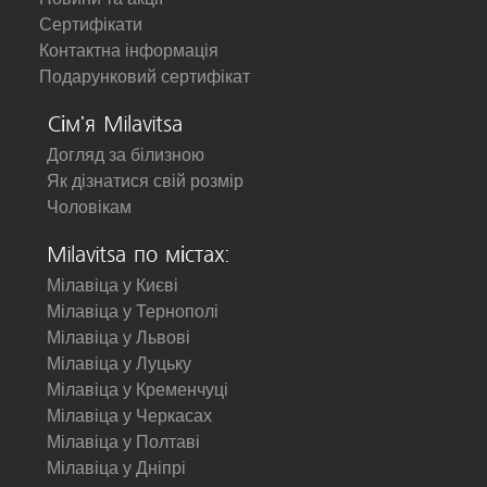
Сертифікати
Контактна інформація
Подарунковий сертифікат
Сім'я Milavitsa
Догляд за білизною
Як дізнатися свій розмір
Чоловікам
Milavitsa по містах:
Мілавіца у Києві
Мілавіца у Тернополі
Мілавіца у Львові
Мілавіца у Луцьку
Мілавіца у Кременчуці
Мілавіца у Черкасах
Мілавіца у Полтаві
Мілавіца у Дніпрі