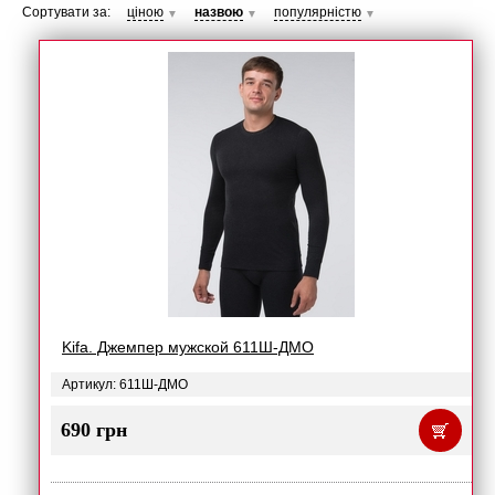
Сортувати за:
ціною
назвою
популярністю
▼
▼
▼
Kifa. Джемпер мужской 611Ш-ДМО
Артикул: 611Ш-ДМО
690 грн