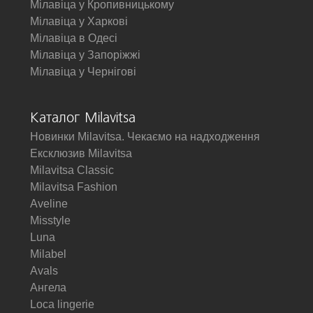
Мілавіца у Кропивницькому
Мілавіца у Харкові
Мілавіца в Одесі
Мілавіца у Запоріжжі
Мілавіца у Чернігові
Каталог Milavitsa
Новинки Milavitsa. Чекаємо на надходження
Ексклюзив Milavitsa
Milavitsa Classic
Milavitsa Fashion
Aveline
Misstyle
Luna
Milabel
Avals
Ангела
Loca lingerie