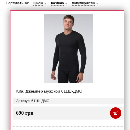
Сортувати за:
ціною
назвою
популярністю
▼
▼
▼
Kifa. Джемпер мужской 611Ш-ДМО
Артикул: 611Ш-ДМО
690 грн