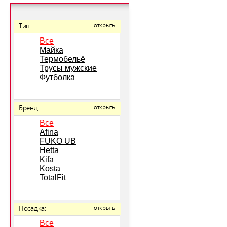
Тип:
открыть
Все
Майка
Термобельё
Трусы мужские
Футболка
Бренд:
открыть
Все
Afina
FUKO UB
Hetta
Kifa
Kosta
TotalFit
Посадка:
открыть
Все