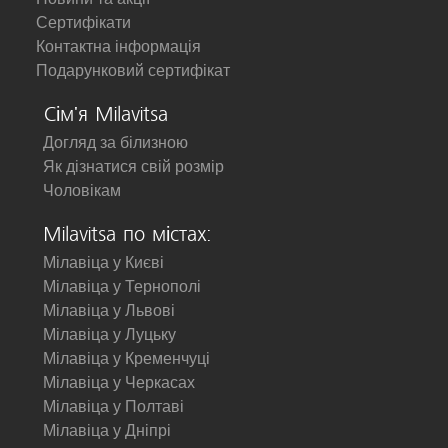
Сертифікати
Контактна інформація
Подарунковий сертифікат
Сім'я Milavitsa
Догляд за білизною
Як дізнатися свій розмір
Чоловікам
Milavitsa по містах:
Мілавіца у Києві
Мілавіца у Тернополі
Мілавіца у Львові
Мілавіца у Луцьку
Мілавіца у Кременчуці
Мілавіца у Черкасах
Мілавіца у Полтаві
Мілавіца у Дніпрі