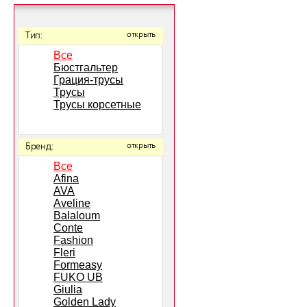
Тип:
открыть
Все
Бюстгальтер
Грация-трусы
Трусы
Трусы корсетные
Бренд:
открыть
Все
Afina
AVA
Aveline
Balaloum
Conte
Fashion
Fleri
Formeasy
FUKO UB
Giulia
Golden Lady