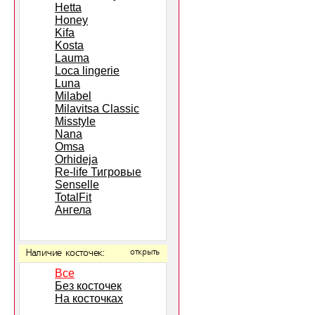
Hetta
Honey
Kifa
Kosta
Lauma
Loca lingerie
Luna
Milabel
Milavitsa Classic
Misstyle
Nana
Omsa
Orhideja
Re-life Тигровые
Senselle
TotalFit
Ангела
Наличие косточек:
открыть
Все
Без косточек
На косточках