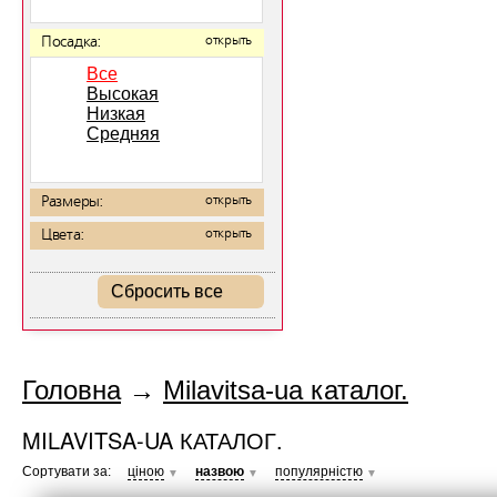
Посадка:
открыть
Все
Высокая
Низкая
Средняя
Размеры:
открыть
Цвета:
открыть
Сбросить все
Головна
→
Milavitsa-ua каталог.
MILAVITSA-UA КАТАЛОГ.
Сортувати за:
ціною
назвою
популярністю
▼
▼
▼