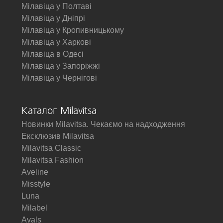
Мілавіца у Полтаві
Мілавіца у Дніпрі
Мілавіца у Кропивницькому
Мілавіца у Харкові
Мілавіца в Одесі
Мілавіца у Запоріжжі
Мілавіца у Чернігові
Каталог Milavitsa
Новинки Milavitsa. Чекаємо на надходження
Ексклюзив Milavitsa
Milavitsa Classic
Milavitsa Fashion
Aveline
Misstyle
Luna
Milabel
Avals