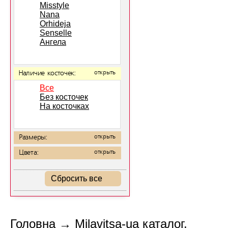
Misstyle
Nana
Orhideja
Senselle
Ангела
Наличие косточек:
открыть
Все
Без косточек
На косточках
Размеры:
открыть
Цвета:
открыть
Сбросить все
Головна
→
Milavitsa-ua каталог.