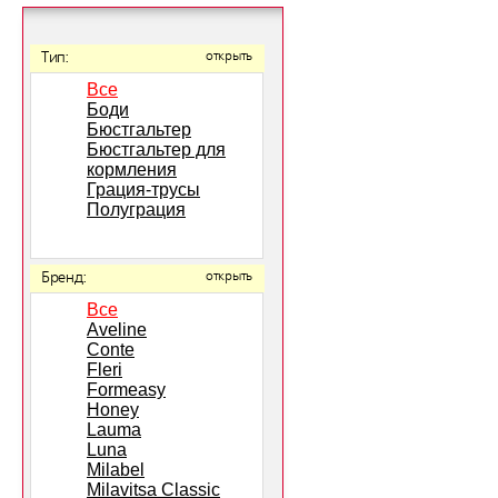
Тип:
открыть
Все
Боди
Бюстгальтер
Бюстгальтер для
кормления
Грация-трусы
Полуграция
Бренд:
открыть
Все
Aveline
Conte
Fleri
Formeasy
Honey
Lauma
Luna
Milabel
Milavitsa Classic