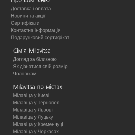
Про компанію
Доставка і оплата
Новини та акції
Сертифікати
Контактна інформація
Подарунковий сертифікат
Сім'я Milavitsa
Догляд за білизною
Як дізнатися свій розмір
Чоловікам
Milavitsa по містах:
Мілавіца у Києві
Мілавіца у Тернополі
Мілавіца у Львові
Мілавіца у Луцьку
Мілавіца у Кременчуці
Мілавіца у Черкасах