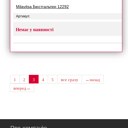
Milavitsa Бюстгальтер 12292
Артикул:
Немає у наявності
1
2
3
4
5
все сразу
←назад
вперед→