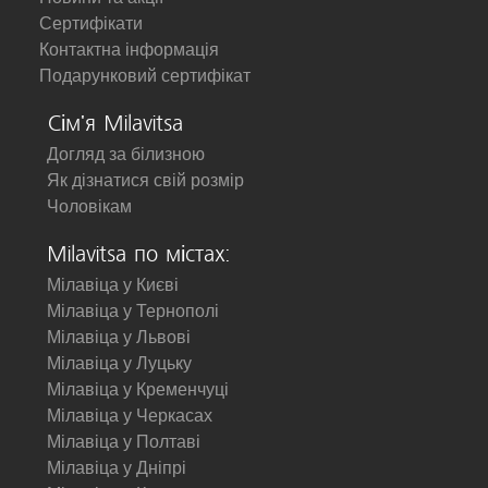
Сертифікати
Контактна інформація
Подарунковий сертифікат
Сім'я Milavitsa
Догляд за білизною
Як дізнатися свій розмір
Чоловікам
Milavitsa по містах:
Мілавіца у Києві
Мілавіца у Тернополі
Мілавіца у Львові
Мілавіца у Луцьку
Мілавіца у Кременчуці
Мілавіца у Черкасах
Мілавіца у Полтаві
Мілавіца у Дніпрі