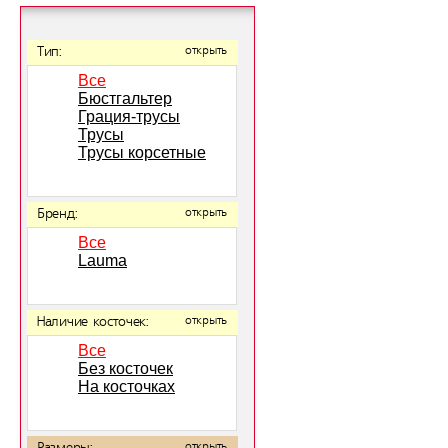
Тип:
открыть
Все
Бюстгальтер
Грация-трусы
Трусы
Трусы корсетные
Бренд:
открыть
Все
Lauma
Наличие косточек:
открыть
Все
Без косточек
На косточках
открыть