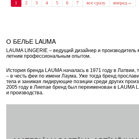
1
2
3
4
5
6
7
все сразу
вперед→
О БЕЛЬЕ LAUMA
LAUMA LINGERIE – ведущий дизайнер и производитель мо
летним профессиональным опытом.
История бренда LAUMA началась в 1971 году в Латвии, 
– в честь феи по имени Лаума. Уже тогда бренд прослав
тела и занимая лидирующие позиции среди других произ
2005 году в Лиепае бренд был переименован в LAUMA L
и производства.