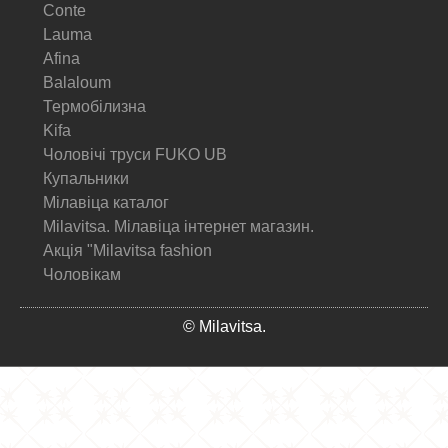
Conte
Lauma
Afina
Balaloum
Термобілизна
Kifa
Чоловічі труси FUKO UB
Купальники
Мілавіца каталог
Milavitsa. Мілавіца інтернет магазин.
Акція "Milavitsa fashion
Чоловікам
© Milavitsa.