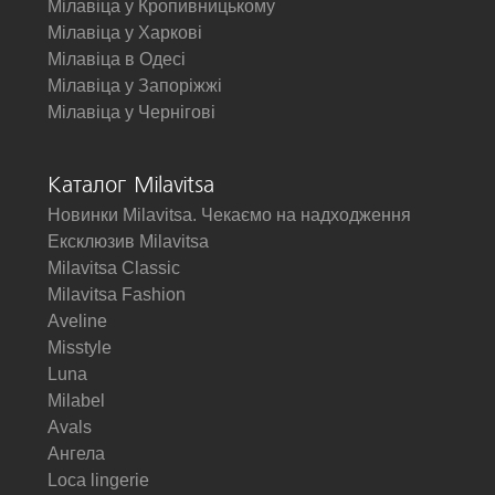
Мілавіца у Кропивницькому
Мілавіца у Харкові
Мілавіца в Одесі
Мілавіца у Запоріжжі
Мілавіца у Чернігові
Каталог Milavitsa
Новинки Milavitsa. Чекаємо на надходження
Ексклюзив Milavitsa
Milavitsa Classic
Milavitsa Fashion
Aveline
Misstyle
Luna
Milabel
Avals
Ангела
Loca lingerie