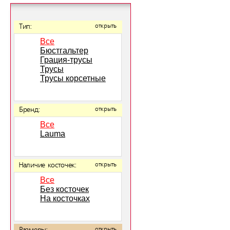
Тип:
открыть
Все
Бюстгальтер
Грация-трусы
Трусы
Трусы корсетные
Бренд:
открыть
Все
Lauma
Наличие косточек:
открыть
Все
Без косточек
На косточках
открыть