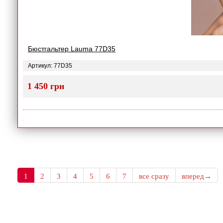
Бюстгальтер Lauma 77D35
Артикул: 77D35
1 450 грн
1
2
3
4
5
6
7
все сразу
вперед→