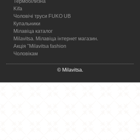
Термобілизна
Kifa
Чоловічі труси FUKO UB
Купальники
Мілавіца каталог
Milavitsa. Мілавіца інтернет магазин.
Акція "Milavitsa fashion
Чоловікам
© Milavitsa.