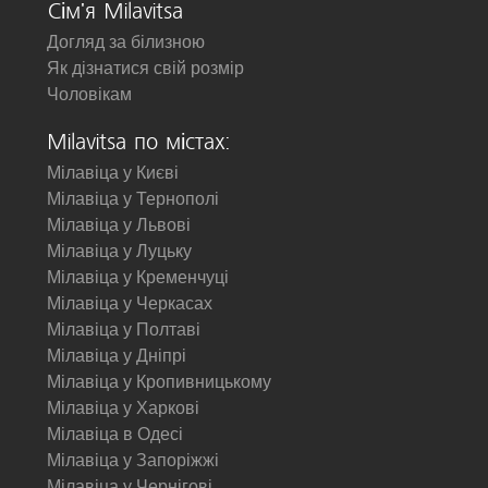
Сім'я Milavitsa
Догляд за білизною
Як дізнатися свій розмір
Чоловікам
Milavitsa по містах:
Мілавіца у Києві
Мілавіца у Тернополі
Мілавіца у Львові
Мілавіца у Луцьку
Мілавіца у Кременчуці
Мілавіца у Черкасах
Мілавіца у Полтаві
Мілавіца у Дніпрі
Мілавіца у Кропивницькому
Мілавіца у Харкові
Мілавіца в Одесі
Мілавіца у Запоріжжі
Мілавіца у Чернігові