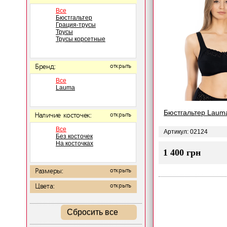
Все
Бюстгальтер
Грация-трусы
Трусы
Трусы корсетные
Бренд:
открыть
Все
Lauma
Бюстгальтер Laum
Наличие косточек:
открыть
Все
Артикул: 02124
Без косточек
На косточках
1 400 грн
Размеры:
открыть
Цвета:
открыть
Сбросить все