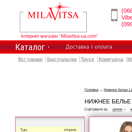
(06
Vib
(09
Інтернет магазин "Milavitsa-ua.com"
Каталог
Доставка і оплата
Всі товари
Бюстгальтер
Труси
Корегуюча
М
Головна
→
Нижнее белье L
НИЖНЕЕ БЕЛЬЕ
Сортувати за:
ціною
▼
Тип:
открыть