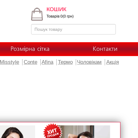
КОШИК
Товарів 0(0 грн)
Розмірна сітка
Контакти
Misstyle
Conte
Afina
Термо
Чоловікам
Акція