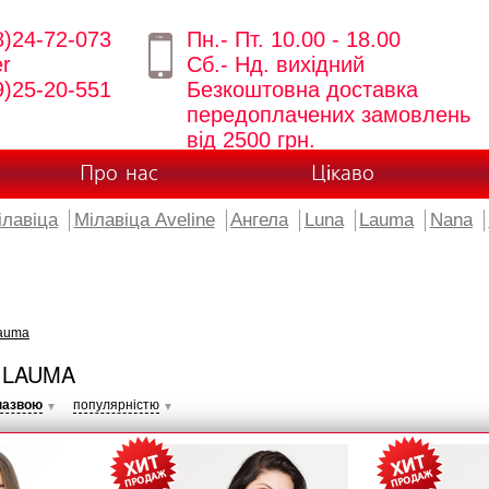
8)24-72-073
Пн.- Пт. 10.00 - 18.00
er
Сб.- Нд. вихідний
9)25-20-551
Безкоштовна доставка
передоплачених замовлень
від 2500 грн.
Про нас
Цікаво
ілавіца
Мілавіца Aveline
Ангела
Luna
Lauma
Nana
auma
 LAUMA
назвою
популярністю
▼
▼