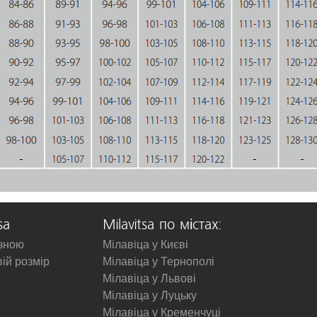
sa
Milavitsa по містах:
изною
Мілавіца у Києві
вій розмір
Мілавіца у Тернополі
Мілавіца у Львові
Мілавіца у Луцьку
Мілавіца у Кременчуці