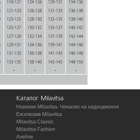
Каталог Milavitsa
Новинки Milavitsa. Чекаємо на надходження
Ексклюзив Milavitsa
Milavitsa Classic
Milavitsa Fashion
Aveline