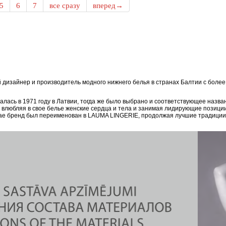
5
6
7
все сразу
вперед→
дизайнер и производитель модного нижнего белья в странах Балтии с боле
ась в 1971 году в Латвии, тогда же было выбрано и соответствующее назван
, влюбляя в свое белье женские сердца и тела и занимая лидирующие позици
епае бренд был переименован в LAUMA LINGERIE, продолжая лучшие традиции