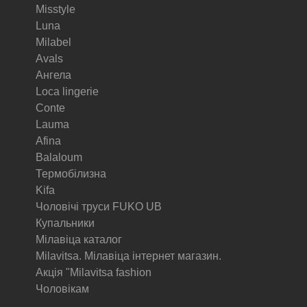
Misstyle
Luna
Milabel
Avals
Ангела
Loca lingerie
Conte
Lauma
Afina
Balaloum
Термобілизна
Kifa
Чоловічі труси FUKO UB
Купальники
Мілавіца каталог
Milavitsa. Мілавіца інтернет магазин.
Акція "Milavitsa fashion
Чоловікам