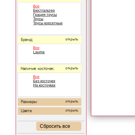
Все
Бюстгальтер
Грация-трусы
Трусы
Трусы корсетные
Бренд:
открыть
Все
Lauma
Наличие косточек:
открыть
Все
Без косточек
На косточках
Размеры:
открыть
Цвета:
открыть
Сбросить все