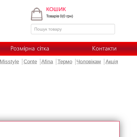
КОШИК
Товарів 0(0 грн)
Розмірна сітка
Контакти
Misstyle
Conte
Afina
Термо
Чоловікам
Акція