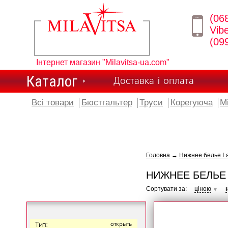
(06
Vib
(09
Інтернет магазин "Milavitsa-ua.com"
Каталог
Доставка і оплата
Всі товари
Бюстгальтер
Труси
Корегуюча
М
Головна
→
Нижнее белье L
НИЖНЕЕ БЕЛЬЕ
Сортувати за:
ціною
▼
Тип:
открыть