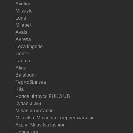
Aveline
Misstyle
Luna
Milabel
Avals
Ангела
Loca lingerie
Conte
Lauma
Afina
Balaloum
Термобілизна
Kifa
Чоловічі труси FUKO UB
Купальники
Мілавіца каталог
Milavitsa. Мілавіца інтернет магазин.
Акція "Milavitsa fashion
Чоловікам