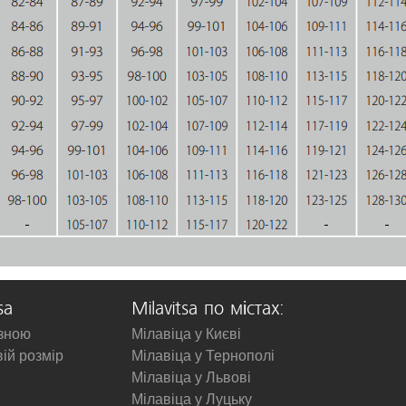
sa
Milavitsa по містах:
изною
Мілавіца у Києві
вій розмір
Мілавіца у Тернополі
Мілавіца у Львові
Мілавіца у Луцьку