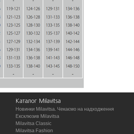
Каталог Milavitsa
Новинки Milavitsa. Чекаємо на надходження
Ексклюзив Milavitsa
Milavitsa Classic
Milavitsa Fashion