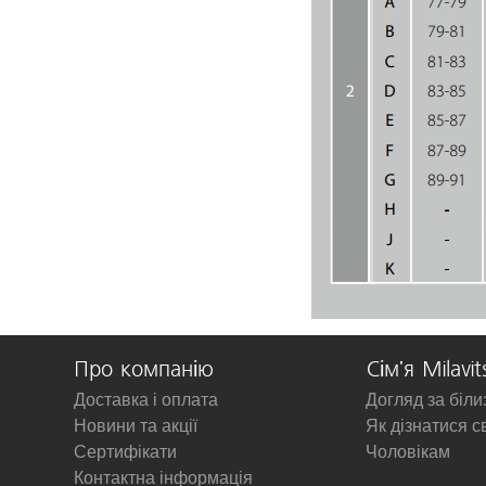
Про компанію
Сім'я Milavit
Доставка і оплата
Догляд за біл
Новини та акції
Як дізнатися с
Сертифікати
Чоловікам
Контактна інформація