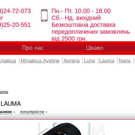
8)24-72-073
Пн.- Пт. 10.00 - 18.00
er
Сб.- Нд. вихідний
9)25-20-551
Безкоштовна доставка
передоплачених замовлень
від 2500 грн.
Про нас
Цікаво
ілавіца
Мілавіца Aveline
Ангела
Luna
Lauma
Nana
auma
 LAUMA
назвою
популярністю
▼
▼