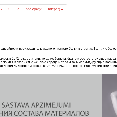
5
6
7
все сразу
вперед→
дизайнер и производитель модного нижнего белья в странах Балтии с боле
ась в 1971 году в Латвии, тогда же было выбрано и соответствующее назван
, влюбляя в свое белье женские сердца и тела и занимая лидирующие позици
епае бренд был переименован в LAUMA LINGERIE, продолжая лучшие традиции