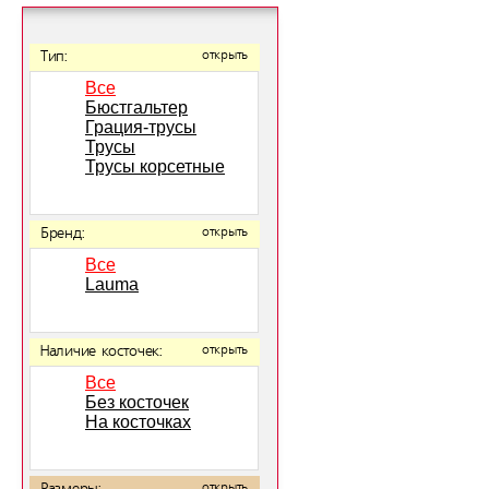
Тип:
открыть
Все
Бюстгальтер
Грация-трусы
Трусы
Трусы корсетные
Бренд:
открыть
Все
Lauma
Наличие косточек:
открыть
Все
Без косточек
На косточках
открыть