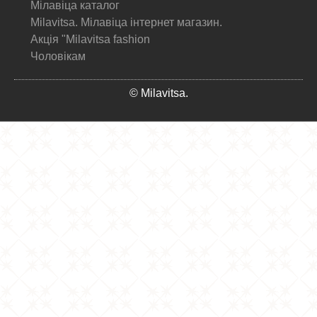
Мілавіца каталог
Milavitsa. Мілавіца інтернет магазин.
Акція "Milavitsa fashion
Чоловікам
© Milavitsa.