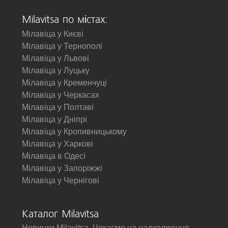
Milavitsa по містах:
Мілавіца у Києві
Мілавіца у Тернополі
Мілавіца у Львові
Мілавіца у Луцьку
Мілавіца у Кременчуці
Мілавіца у Черкасах
Мілавіца у Полтаві
Мілавіца у Дніпрі
Мілавіца у Кропивницькому
Мілавіца у Харкові
Мілавіца в Одесі
Мілавіца у Запоріжжі
Мілавіца у Чернігові
Каталог Milavitsa
Новинки Milavitsa. Чекаємо на надходження