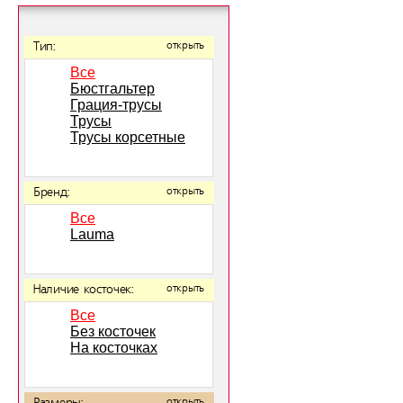
Тип:
открыть
Все
Бюстгальтер
Грация-трусы
Трусы
Трусы корсетные
Бренд:
открыть
Все
Lauma
Наличие косточек:
открыть
Все
Без косточек
На косточках
открыть