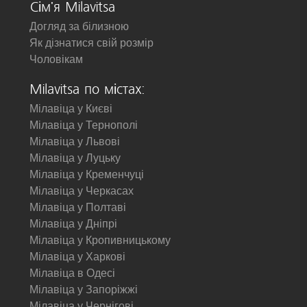
Сім'я Milavitsa
Догляд за білизною
Як дізнатися свій розмір
Чоловікам
Milavitsa по містах:
Мілавіца у Києві
Мілавіца у Тернополі
Мілавіца у Львові
Мілавіца у Луцьку
Мілавіца у Кременчуці
Мілавіца у Черкасах
Мілавіца у Полтаві
Мілавіца у Дніпрі
Мілавіца у Кропивницькому
Мілавіца у Харкові
Мілавіца в Одесі
Мілавіца у Запоріжжі
Мілавіца у Чернігові