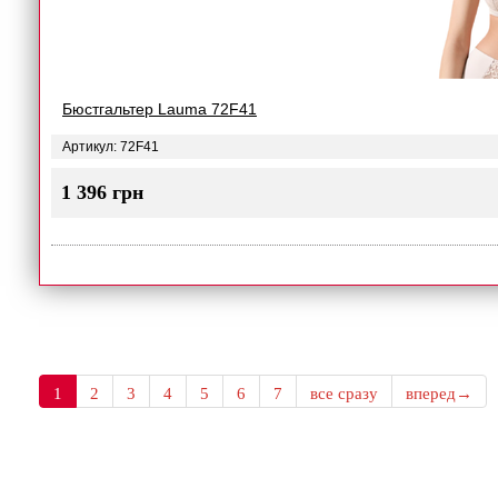
Бюстгальтер Lauma 72F41
Артикул: 72F41
1 396 грн
1
2
3
4
5
6
7
все сразу
вперед→