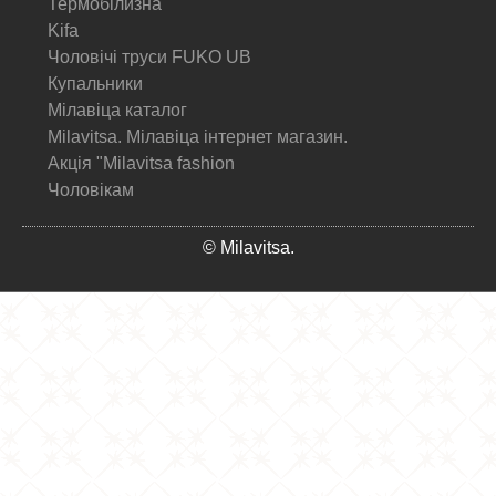
Термобілизна
Kifa
Чоловічі труси FUKO UB
Купальники
Мілавіца каталог
Milavitsa. Мілавіца інтернет магазин.
Акція "Milavitsa fashion
Чоловікам
© Milavitsa.