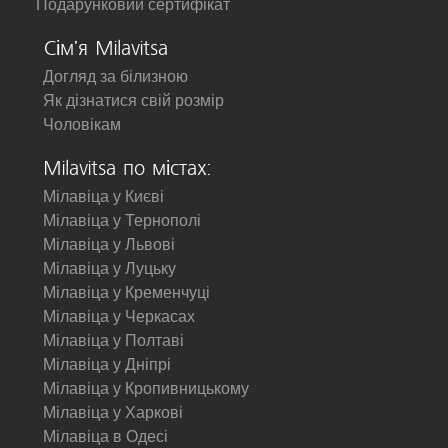
Подарунковий сертифікат
Сім'я Milavitsa
Догляд за білизною
Як дізнатися свій розмір
Чоловікам
Milavitsa по містах:
Мілавіца у Києві
Мілавіца у Тернополі
Мілавіца у Львові
Мілавіца у Луцьку
Мілавіца у Кременчуці
Мілавіца у Черкасах
Мілавіца у Полтаві
Мілавіца у Дніпрі
Мілавіца у Кропивницькому
Мілавіца у Харкові
Мілавіца в Одесі