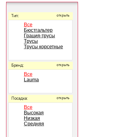
Тип:
открыть
Все
Бюстгальтер
Грация-трусы
Трусы
Трусы корсетные
Бренд:
открыть
Все
Lauma
Посадка:
открыть
Все
Высокая
Низкая
Средняя