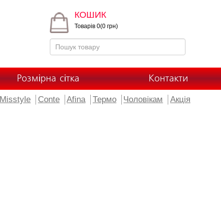
КОШИК
Товарів 0(0 грн)
Розмірна сітка
Контакти
Misstyle
Conte
Afina
Термо
Чоловікам
Акція