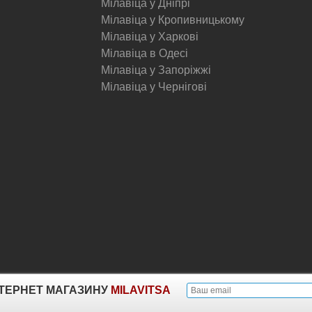
Мілавіца у Дніпрі
Мілавіца у Кропивницькому
Мілавіца у Харкові
Мілавіца в Одесі
Мілавіца у Запоріжжі
Мілавіца у Чернігові
© Milavitsa.
ІНТЕРНЕТ МАГАЗИНУ
MILAVITSA