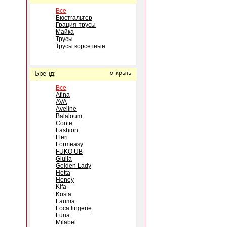
Все
Бюстгальтер
Грация-трусы
Майка
Трусы
Трусы корсетные
Бренд:
открыть
Все
Afina
AVA
Aveline
Balaloum
Conte
Fashion
Fleri
Formeasy
FUKO UB
Giulia
Golden Lady
Hetta
Honey
Kifa
Kosta
Lauma
Loca lingerie
Luna
Milabel