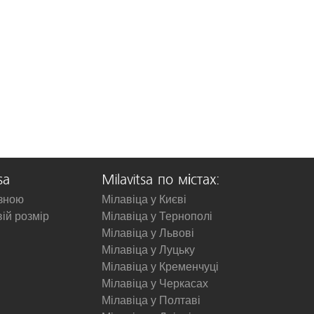
sa
Milavitsa по містах:
изною
Мілавіца у Києві
вій розмір
Мілавіца у Тернополі
Мілавіца у Львові
Мілавіца у Луцьку
Мілавіца у Кременчуці
Мілавіца у Черкасах
Мілавіца у Полтаві