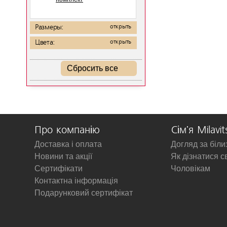
Размеры:
открыть
Цвета:
открыть
Сбросить все
Про компанію
Сім'я Milavit
Доставка і оплата
Догляд за біл
Новини та акції
Як дізнатися с
Сертифікати
Чоловікам
Контактна інформація
Подарунковий сертифікат