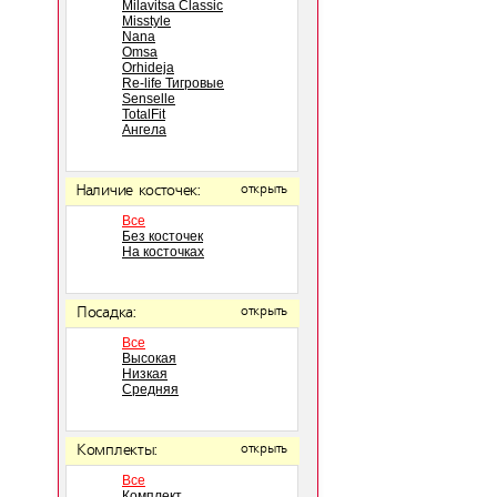
Milavitsa Classic
Misstyle
Nana
Omsa
Orhideja
Re-life Тигровые
Senselle
TotalFit
Ангела
Наличие косточек:
открыть
Все
Без косточек
На косточках
Посадка:
открыть
Все
Высокая
Низкая
Средняя
Комплекты:
открыть
Все
Комплект