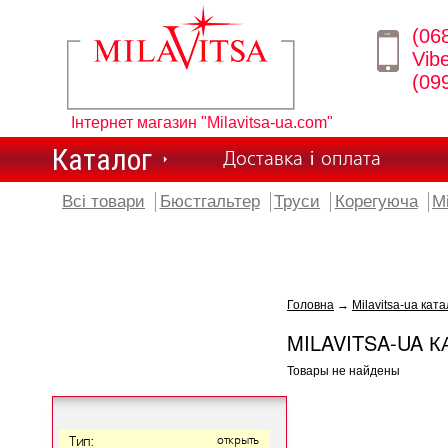
(06
Vib
(09
Інтернет магазин "Milavitsa-ua.com"
Каталог
Доставка і оплата
Всі товари
Бюстгальтер
Труси
Корегуюча
М
Головна
→
Milavitsa-ua ката
MILAVITSA-UA К
Товары не найдены
Тип:
открыть