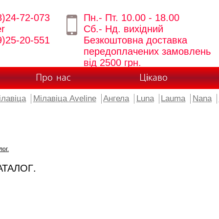
8)24-72-073
Пн.- Пт. 10.00 - 18.00
er
Сб.- Нд. вихідний
9)25-20-551
Безкоштовна доставка
передоплачених замовлень
від 2500 грн.
Про нас
Цікаво
ілавіца
Мілавіца Aveline
Ангела
Luna
Lauma
Nana
лог.
АТАЛОГ.