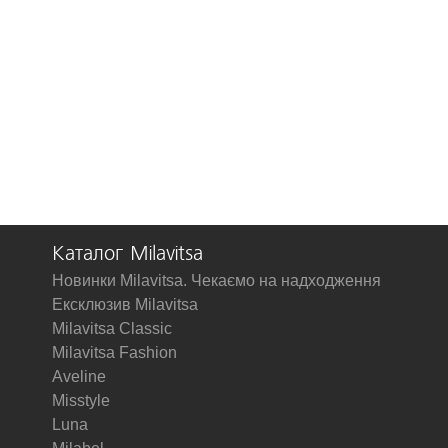
Каталог Milavitsa
Новинки Milavitsa. Чекаємо на надходження
Ексклюзив Milavitsa
Milavitsa Classic
Milavitsa Fashion
Aveline
Misstyle
Luna