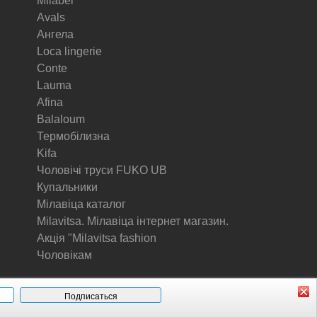
Milabel
Avals
Ангела
Loca lingerie
Conte
Lauma
Afina
Balaloum
Термобілизна
Kifa
Чоловічі труси FUKO UB
Купальники
Мілавіца каталог
Milavitsa. Мілавіца інтернет магазин.
Акція "Milavitsa fashion
Чоловікам