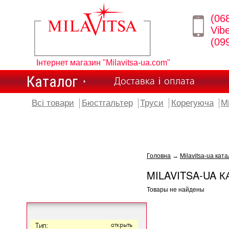
(06
Vib
(09
Інтернет магазин "Milavitsa-ua.com"
Каталог
Доставка і оплата
Всі товари
Бюстгальтер
Труси
Корегуюча
М
Головна
→
Milavitsa-ua ката
MILAVITSA-UA К
Товары не найдены
Тип:
открыть