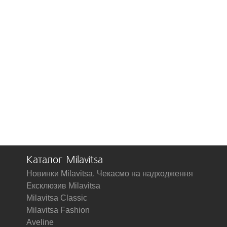
Каталог Milavitsa
Новинки Milavitsa. Чекаємо на надходження
Ексклюзив Milavitsa
Milavitsa Classic
Milavitsa Fashion
Aveline