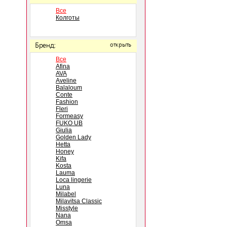
Все
Колготы
Бренд:
открыть
Все
Afina
AVA
Aveline
Balaloum
Conte
Fashion
Fleri
Formeasy
FUKO UB
Giulia
Golden Lady
Hetta
Honey
Kifa
Kosta
Lauma
Loca lingerie
Luna
Milabel
Milavitsa Classic
Misstyle
Nana
Omsa