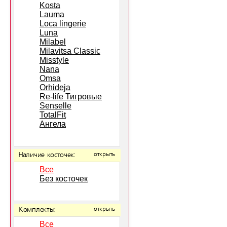
Kosta
Lauma
Loca lingerie
Luna
Milabel
Milavitsa Classic
Misstyle
Nana
Omsa
Orhideja
Re-life Тигровые
Senselle
TotalFit
Ангела
Наличие косточек:
открыть
Все
Без косточек
Комплекты:
открыть
Все