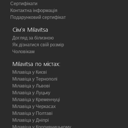
Сертифікати
Контактна інформація
Подарунковий сертифікат
Сім'я Milavitsa
Догляд за білизною
Як дізнатися свій розмір
Чоловікам
Milavitsa по містах:
Мілавіца у Києві
Мілавіца у Тернополі
Мілавіца у Львові
Мілавіца у Луцьку
Мілавіца у Кременчуці
Мілавіца у Черкасах
Мілавіца у Полтаві
Мілавіца у Дніпрі
Мілавіца у Кропивницькому