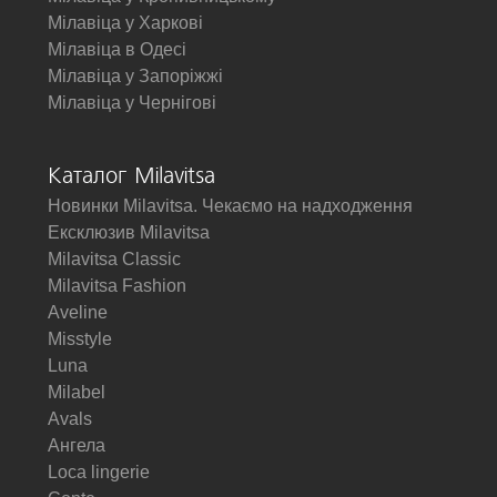
Мілавіца у Харкові
Мілавіца в Одесі
Мілавіца у Запоріжжі
Мілавіца у Чернігові
Каталог Milavitsa
Новинки Milavitsa. Чекаємо на надходження
Ексклюзив Milavitsa
Milavitsa Classic
Milavitsa Fashion
Aveline
Misstyle
Luna
Milabel
Avals
Ангела
Loca lingerie