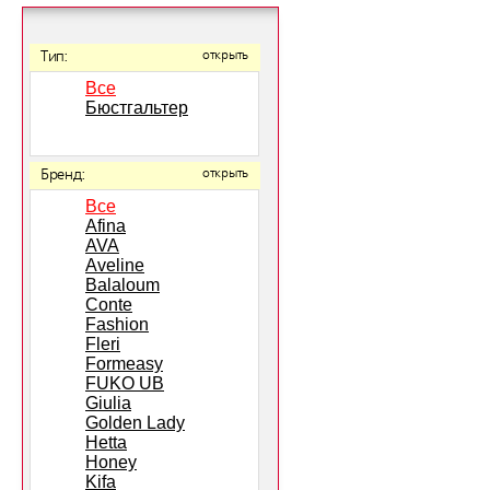
Тип:
открыть
Все
Бюстгальтер
Бренд:
открыть
Все
Afina
AVA
Aveline
Balaloum
Conte
Fashion
Fleri
Formeasy
FUKO UB
Giulia
Golden Lady
Hetta
Honey
Kifa