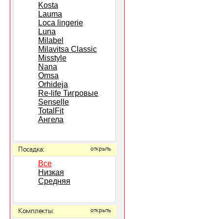
Kosta
Lauma
Loca lingerie
Luna
Milabel
Milavitsa Classic
Misstyle
Nana
Omsa
Orhideja
Re-life Тигровые
Senselle
TotalFit
Ангела
Посадка:
открыть
Все
Низкая
Средняя
Комплекты:
открыть