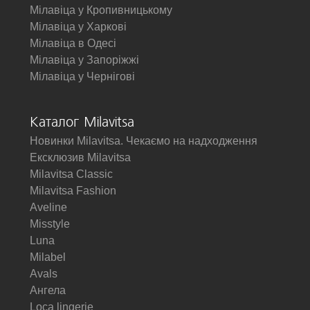
Мілавіца у Кропивницькому
Мілавіца у Харкові
Мілавіца в Одесі
Мілавіца у Запоріжжі
Мілавіца у Чернігові
Каталог Milavitsa
Новинки Milavitsa. Чекаємо на надходження
Ексклюзив Milavitsa
Milavitsa Classic
Milavitsa Fashion
Aveline
Misstyle
Luna
Milabel
Avals
Ангела
Loca lingerie