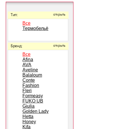
Тип:
открыть
Все
Термобельё
Бренд:
открыть
Все
Afina
AVA
Aveline
Balaloum
Conte
Fashion
Fleri
Formeasy
FUKO UB
Giulia
Golden Lady
Hetta
Honey
Kifa