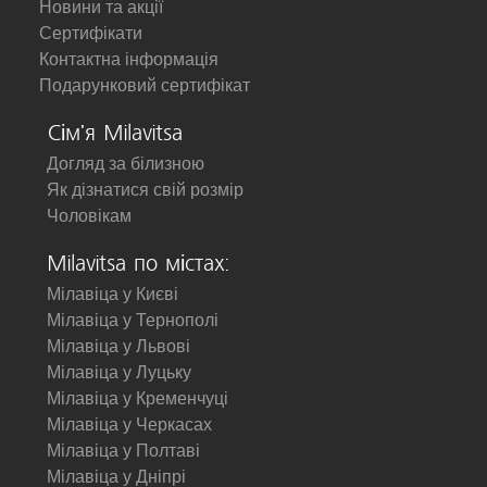
Новини та акції
Сертифікати
Контактна інформація
Подарунковий сертифікат
Сім'я Milavitsa
Догляд за білизною
Як дізнатися свій розмір
Чоловікам
Milavitsa по містах:
Мілавіца у Києві
Мілавіца у Тернополі
Мілавіца у Львові
Мілавіца у Луцьку
Мілавіца у Кременчуці
Мілавіца у Черкасах
Мілавіца у Полтаві
Мілавіца у Дніпрі