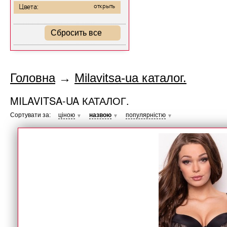
Цвета:
открыть
Сбросить все
Головна
→
Milavitsa-ua каталог.
MILAVITSA-UA КАТАЛОГ.
Сортувати за:
ціною
назвою
популярністю
▼
▼
▼