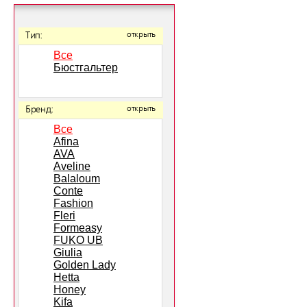
Тип:
открыть
Все
Бюстгальтер
Бренд:
открыть
Все
Afina
AVA
Aveline
Balaloum
Conte
Fashion
Fleri
Formeasy
FUKO UB
Giulia
Golden Lady
Hetta
Honey
Kifa