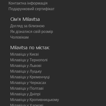
Контактна інформація
Подарунковий сертифікат
Сім'я Milavitsa
Догляд за білизною
Як дізнатися свій розмір
Чоловікам
Milavitsa по містах:
Мілавіца у Києві
Мілавіца у Тернополі
Мілавіца у Львові
Мілавіца у Луцьку
Мілавіца у Кременчуці
Мілавіца у Черкасах
Мілавіца у Полтаві
Мілавіца у Дніпрі
Мілавіца у Кропивницькому
Мілавіца у Харкові