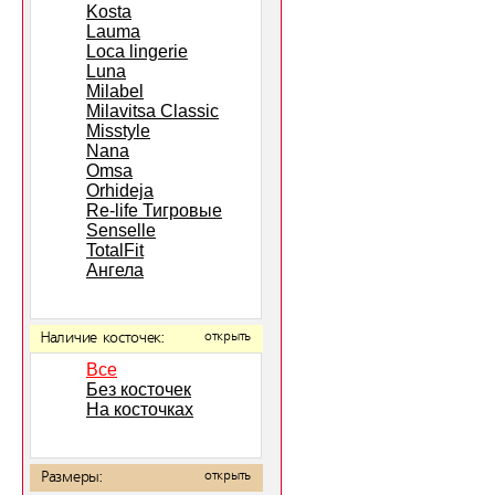
Kosta
Lauma
Loca lingerie
Luna
Milabel
Milavitsa Classic
Misstyle
Nana
Omsa
Orhideja
Re-life Тигровые
Senselle
TotalFit
Ангела
Наличие косточек:
открыть
Все
Без косточек
На косточках
Размеры:
открыть