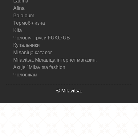
Lauma
Afina
Balaloum
Термобілизна
Kifa
Чоловічі труси FUKO UB
Купальники
Мілавіца каталог
Milavitsa. Мілавіца інтернет магазин.
Акція "Milavitsa fashion
Чоловікам
© Milavitsa.