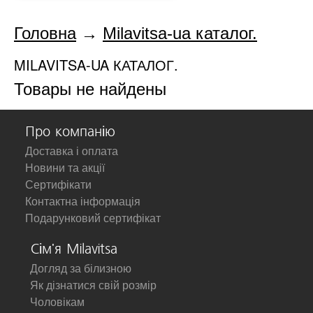
Головна
→
Milavitsa-ua каталог.
MILAVITSA-UA КАТАЛОГ.
Товары не найдены
Про компанію
Доставка і оплата
Новини та акції
Сертифікати
Контактна інформація
Подарунковий сертифікат
Сім'я Milavitsa
Догляд за білизною
Як дізнатися свій розмір
Чоловікам