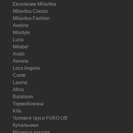
Ексклюзив Milavitsa
Milavitsa Classic
Milavitsa Fashion
Aveline
Misstyle
Luna
Milabel
Avals
Ангела
Loca lingerie
Conte
Lauma
Afina
Balaloum
Термобілизна
Kifa
Чоловічі труси FUKO UB
Купальники
Мілавіца каталог