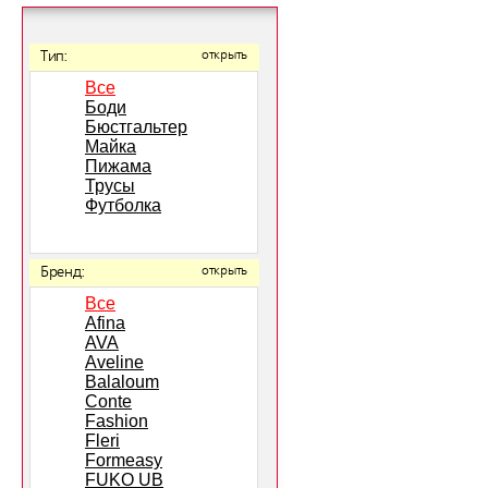
Тип:
открыть
Все
Боди
Бюстгальтер
Майка
Пижама
Трусы
Футболка
Бренд:
открыть
Все
Afina
AVA
Aveline
Balaloum
Conte
Fashion
Fleri
Formeasy
FUKO UB