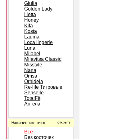
Giulia
Golden Lady
Hetta
Honey
Kifa
Kosta
Lauma
Loca lingerie
Luna
Milabel
Milavitsa Classic
Misstyle
Nana
Omsa
Orhideja
Re-life Тигровые
Senselle
TotalFit
Ангела
Наличие косточек:
открыть
Все
Без косточек