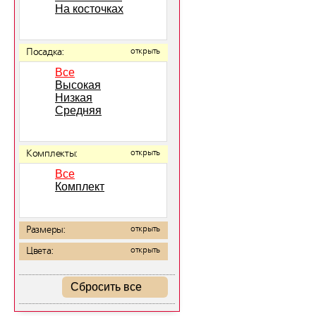
На косточках
Посадка:
открыть
Все
Высокая
Низкая
Средняя
Комплекты:
открыть
Все
Комплект
Размеры:
открыть
Цвета:
открыть
Сбросить все