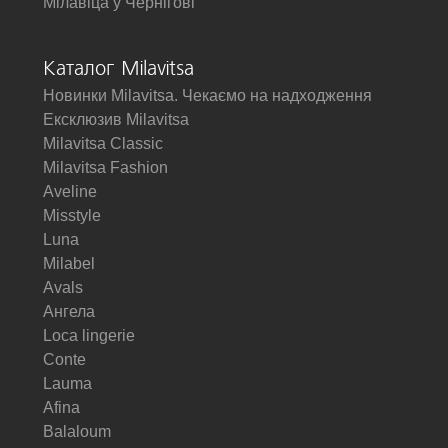
Мілавіца у Чернігові
Каталог Milavitsa
Новинки Milavitsa. Чекаємо на надходження
Ексклюзив Milavitsa
Milavitsa Classic
Milavitsa Fashion
Aveline
Misstyle
Luna
Milabel
Avals
Ангела
Loca lingerie
Conte
Lauma
Afina
Balaloum