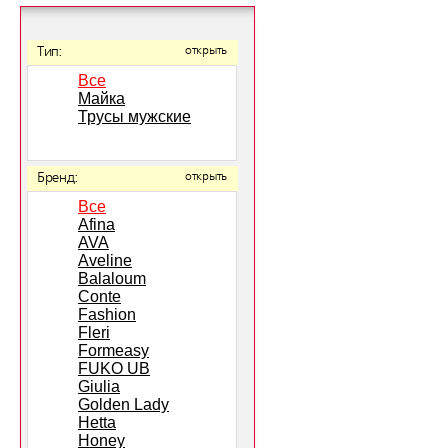
Тип:
открыть
Все
Майка
Трусы мужские
Бренд:
открыть
Все
Afina
AVA
Aveline
Balaloum
Conte
Fashion
Fleri
Formeasy
FUKO UB
Giulia
Golden Lady
Hetta
Honey