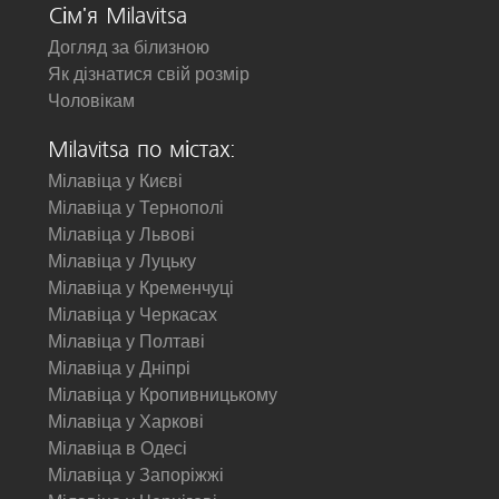
Сім'я Milavitsa
Догляд за білизною
Як дізнатися свій розмір
Чоловікам
Milavitsa по містах:
Мілавіца у Києві
Мілавіца у Тернополі
Мілавіца у Львові
Мілавіца у Луцьку
Мілавіца у Кременчуці
Мілавіца у Черкасах
Мілавіца у Полтаві
Мілавіца у Дніпрі
Мілавіца у Кропивницькому
Мілавіца у Харкові
Мілавіца в Одесі
Мілавіца у Запоріжжі