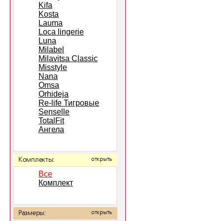
Kifa
Kosta
Lauma
Loca lingerie
Luna
Milabel
Milavitsa Classic
Misstyle
Nana
Omsa
Orhideja
Re-life Тигровые
Senselle
TotalFit
Ангела
Комплекты:
открыть
Все
Комплект
Размеры:
открыть