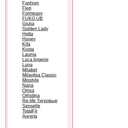
Fashion
Fleri
Formeasy
FUKO UB
Giulia
Golden Lady
Hetta
Honey
Kifa
Kosta
Lauma
Loca lingerie
Luna
Milabel
Milavitsa Classic
Misstyle
Nana
Omsa
Orhideja
Re-life Тигровые
Senselle
TotalFit
Ангела