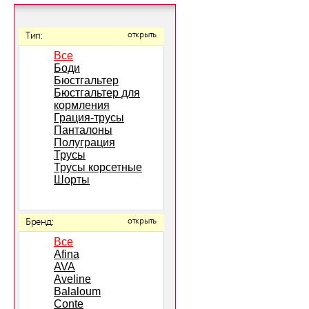
Тип:
открыть
Все
Боди
Бюстгальтер
Бюстгальтер для
кормления
Грация-трусы
Панталоны
Полуграция
Трусы
Трусы корсетные
Шорты
Бренд:
открыть
Все
Afina
AVA
Aveline
Balaloum
Conte