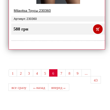
Milavitsa Трусы 230360
Артикул: 230360
588 грн
1
2
3
4
5
6
7
8
9
...
43
все сразу
←назад
вперед→