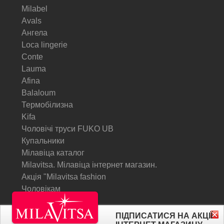
Milabel
Avals
Ангела
Loca lingerie
Conte
Lauma
Afina
Balaloum
Термобілизна
Kifa
Чоловічі труси FUKO UB
Купальники
Мілавіца каталог
Milavitsa. Мілавіца інтернет магазин.
Акція "Milavitsa fashion
Чоловікам
© Milavitsa.
ПІДПИСАТИСЯ НА АКЦІЇ