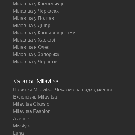
Мілавіца у Кременчуці
Мілавіца у Черкасах
Мілавіца у Полтаві
Мілавіца у Дніпрі
Мілавіца у Кропивницькому
Мілавіца у Харкові
Мілавіца в Одесі
Мілавіца у Запоріжжі
Мілавіца у Чернігові
Каталог Milavitsa
Новинки Milavitsa. Чекаємо на надходження
Ексклюзив Milavitsa
Milavitsa Classic
Milavitsa Fashion
Aveline
Misstyle
Luna