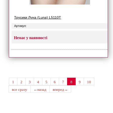
Трусики Луна (Luna) L5110T
Артикул:
Немає у наявності
1
2
3
4
5
6
7
8
9
10
все сразу
←назад
вперед→