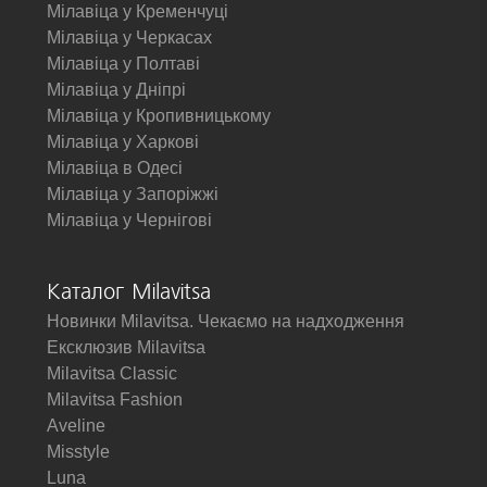
Мілавіца у Кременчуці
Мілавіца у Черкасах
Мілавіца у Полтаві
Мілавіца у Дніпрі
Мілавіца у Кропивницькому
Мілавіца у Харкові
Мілавіца в Одесі
Мілавіца у Запоріжжі
Мілавіца у Чернігові
Каталог Milavitsa
Новинки Milavitsa. Чекаємо на надходження
Ексклюзив Milavitsa
Milavitsa Classic
Milavitsa Fashion
Aveline
Misstyle
Luna