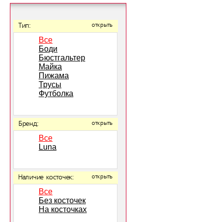
Тип:
открыть
Все
Боди
Бюстгальтер
Майка
Пижама
Трусы
Футболка
Бренд:
открыть
Все
Luna
Наличие косточек:
открыть
Все
Без косточек
На косточках