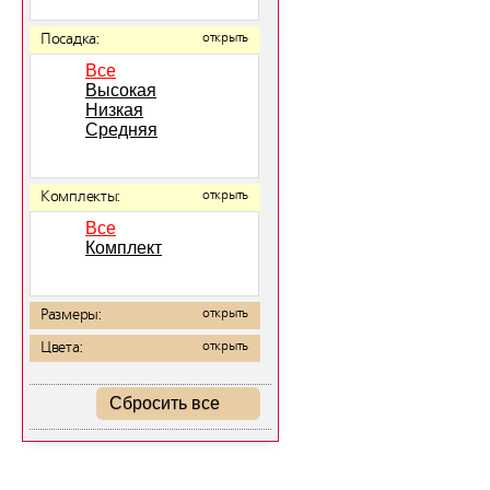
Посадка:
открыть
Все
Высокая
Низкая
Средняя
Комплекты:
открыть
Все
Комплект
Размеры:
открыть
Цвета:
открыть
Сбросить все