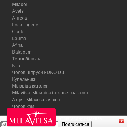
Milabel
Avals
Ангела
Loca lingerie
Conte
Lauma
Afina
Balaloum
Термобілизна
Kifa
Чоловічі труси FUKO UB
Купальники
Мілавіца каталог
Milavitsa. Мілавіца інтернет магазин.
Акція "Milavitsa fashion
Чоловікам
Підписатися на Акції інтернет магазину
Milavitsa
© Milavitsa.