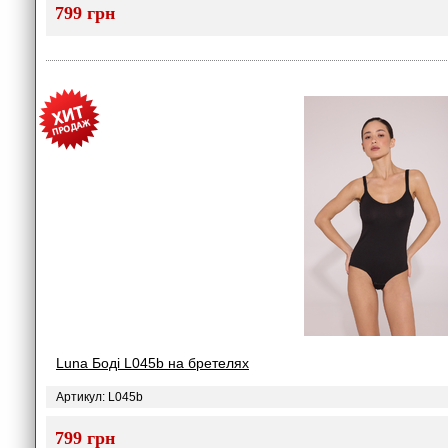
799 грн
Luna Боді L045b на бретелях
Артикул: L045b
799 грн