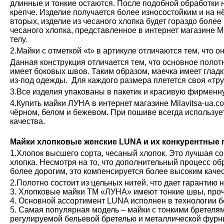
длинные и тонкие остаются. После подобной обработки н
крепче. Изделие получается более износостойким и на н
вторых, изделие из чесаного хлопка будет гораздо более
чесаного хлопка, представленное в интернет магазине М
телу.
2.Майки с отметкой «t» в артикуле отличаются тем, что о
Данная конструкция отличается тем, что основное полот
имеет боковых швов. Таким образом, маечка имеет глад
из-под одежды. Для каждого размера плетется своя «тру
3.Все изделия упакованы в пакетик и красивую фирменн
4.Купить майки ЛУНА в интернет магазине Milavitsa-ua.c
чёрном, белом и бежевом. При пошиве всегда используе
качества.
Майки хлопковые женские LUNA и их конкурентные
1.Хлопок высшего сорта, чесаный хлопок. Это лучшая с
хлопка. Несмотря на то, что дополнительный процесс обр
более дорогим, это компенсируется более высоким каче
2.Полотно состоит из цельных нитей, что дает гарантию 
3. Хлопковые майки ТМ «ЛУНА» имеют тонкие швы, проч
4. Основной ассортимент LUNA исполнен в технологии б
5. Самая популярная модель – майки с тонкими бретелям
регулируемой бельевой бретелью и металлической фурн