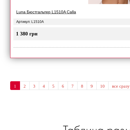
Luna Бюстгальтер L1510A Сalla
Артикул: L1510A
1 380 грн
1
2
3
4
5
6
7
8
9
10
все сразу