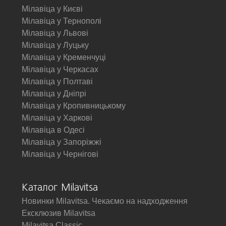
Мілавіца у Києві
Мілавіца у Тернополі
Мілавіца у Львові
Мілавіца у Луцьку
Мілавіца у Кременчуці
Мілавіца у Черкасах
Мілавіца у Полтаві
Мілавіца у Дніпрі
Мілавіца у Кропивницькому
Мілавіца у Харкові
Мілавіца в Одесі
Мілавіца у Запоріжжі
Мілавіца у Чернігові
Каталог Milavitsa
Новинки Milavitsa. Чекаємо на надходження
Ексклюзив Milavitsa
Milavitsa Classic