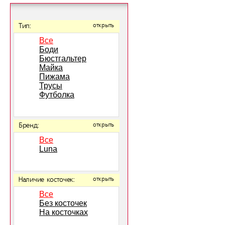
Тип:
открыть
Все
Боди
Бюстгальтер
Майка
Пижама
Трусы
Футболка
Бренд:
открыть
Все
Luna
Наличие косточек:
открыть
Все
Без косточек
На косточках