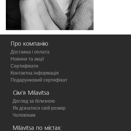
Про компанію
Доставка і оплата
Новини та акції
Сертифікати
Контактна інформація
Подарунковий сертифікат
Сім'я Milavitsa
Догляд за білизною
Як дізнатися свій розмір
Чоловікам
Milavitsa по містах: