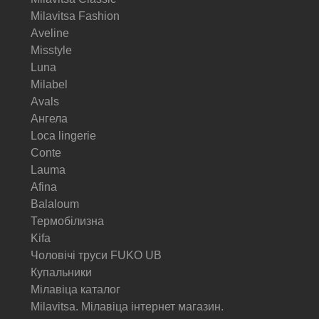
Milavitsa Fashion
Aveline
Misstyle
Luna
Milabel
Avals
Ангела
Loca lingerie
Conte
Lauma
Afina
Balaloum
Термобілизна
Kifa
Чоловічі труси FUKO UB
Купальники
Мілавіца каталог
Milavitsa. Мілавіца інтернет магазин.