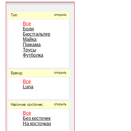
Тип:
открыть
Все
Боди
Бюстгальтер
Майка
Пижама
Трусы
Футболка
Бренд:
открыть
Все
Luna
Наличие косточек:
открыть
Все
Без косточек
На косточках