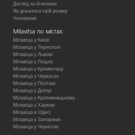
Догляд за білизною
Як дізнатися свій розмір
Чоловікам
Milavitsa по містах:
Мілавіца у Києві
Мілавіца у Тернополі
Мілавіца у Львові
Мілавіца у Луцьку
Мілавіца у Кременчуці
Мілавіца у Черкасах
Мілавіца у Полтаві
Мілавіца у Дніпрі
Мілавіца у Кропивницькому
Мілавіца у Харкові
Мілавіца в Одесі
Мілавіца у Запоріжжі
Мілавіца у Чернігові