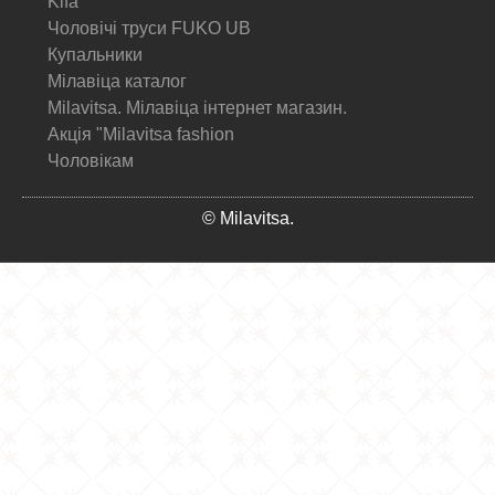
Kifa
Чоловічі труси FUKO UB
Купальники
Мілавіца каталог
Milavitsa. Мілавіца інтернет магазин.
Акція "Milavitsa fashion
Чоловікам
© Milavitsa.