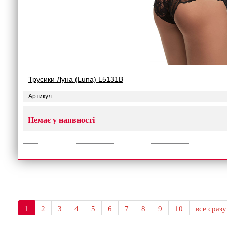
Трусики Луна (Luna) L5131B
Артикул:
Немає у наявності
1
2
3
4
5
6
7
8
9
10
все сразу