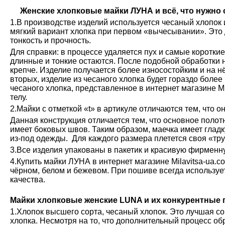
Женские хлопковые майки ЛУНА и всё, что нужно о
1.В производстве изделий используется чесаный хлопок 
мягкий вариант хлопка при первом «вычесывании». Это 
тонкость и прочность.
Для справки: в процессе удаляется пух и самые коротки
длинные и тонкие остаются. После подобной обработки н
крепче. Изделие получается более износостойким и на н
вторых, изделие из чесаного хлопка будет гораздо более
чесаного хлопка, представленное в интернет магазине М
телу.
2.Майки с отметкой «t» в артикуле отличаются тем, что о
Данная конструкция отличается тем, что основное полот
имеет боковых швов. Таким образом, маечка имеет глад
из-под одежды. Для каждого размера плетется своя «тру
3.Все изделия упакованы в пакетик и красивую фирменн
4.Купить майки ЛУНА в интернет магазине Milavitsa-ua.c
чёрном, белом и бежевом. При пошиве всегда используе
качества.
Майки хлопковые женские LUNA и их конкурентные
1.Хлопок высшего сорта, чесаный хлопок. Это лучшая с
хлопка. Несмотря на то, что дополнительный процесс обр