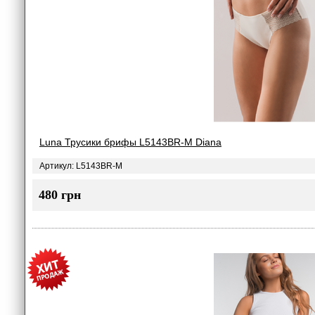
Luna Трусики брифы L5143BR-M Diana
Артикул: L5143BR-M
480 грн