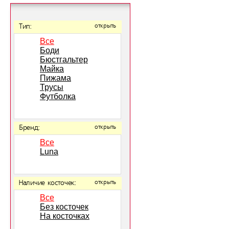
Тип:
открыть
Все
Боди
Бюстгальтер
Майка
Пижама
Трусы
Футболка
Бренд:
открыть
Все
Luna
Наличие косточек:
открыть
Все
Без косточек
На косточках