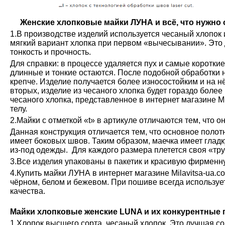
Женские хлопковые майки ЛУНА и всё, что нужно о
1.В производстве изделий используется чесаный хлопок 
мягкий вариант хлопка при первом «вычесывании». Это 
тонкость и прочность.
Для справки: в процессе удаляется пух и самые коротки
длинные и тонкие остаются. После подобной обработки н
крепче. Изделие получается более износостойким и на н
вторых, изделие из чесаного хлопка будет гораздо более
чесаного хлопка, представленное в интернет магазине М
телу.
2.Майки с отметкой «t» в артикуле отличаются тем, что о
Данная конструкция отличается тем, что основное полот
имеет боковых швов. Таким образом, маечка имеет глад
из-под одежды. Для каждого размера плетется своя «тру
3.Все изделия упакованы в пакетик и красивую фирменн
4.Купить майки ЛУНА в интернет магазине Milavitsa-ua.c
чёрном, белом и бежевом. При пошиве всегда используе
качества.
Майки хлопковые женские LUNA и их конкурентные
1.Хлопок высшего сорта, чесаный хлопок. Это лучшая с