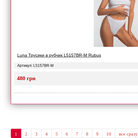
Luna Трусики в рубчик L5157BR-M Rubus
Артикул: L5157BR-M
480 грн
1
2
3
4
5
6
7
8
9
10
все сразу