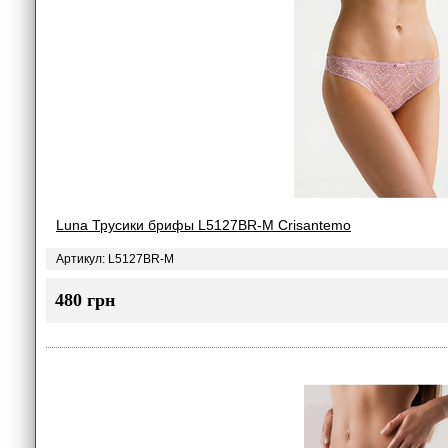
Luna Трусики брифы L5127BR-M Crisantemo
Артикул: L5127BR-M
480 грн