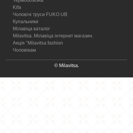
Термобілизна
Kifa
Чоловічі труси FUKO UB
Купальники
Мілавіца каталог
Milavitsa. Мілавіца інтернет магазин.
Акція "Milavitsa fashion
Чоловікам
© Milavitsa.