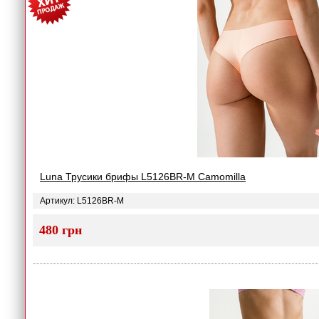
Luna Трусики брифы L5126BR-M Camomilla
Артикул: L5126BR-M
480 грн