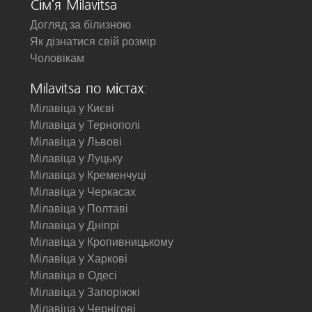
Сім'я Milavitsa
Догляд за білизною
Як дізнатися свій розмір
Чоловікам
Milavitsa по містах:
Мілавіца у Києві
Мілавіца у Тернополі
Мілавіца у Львові
Мілавіца у Луцьку
Мілавіца у Кременчуці
Мілавіца у Черкасах
Мілавіца у Полтаві
Мілавіца у Дніпрі
Мілавіца у Кропивницькому
Мілавіца у Харкові
Мілавіца в Одесі
Мілавіца у Запоріжжі
Мілавіца у Чернігові