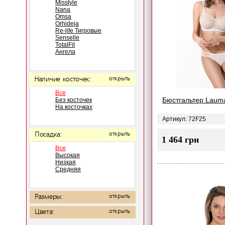
Misstyle
Nana
Omsa
Orhideja
Re-life Тигровые
Senselle
TotalFit
Ангела
Наличие косточек:
открыть
Все
Бюстгальтер Laum
Без косточек
На косточках
Артикул: 72F25
Посадка:
открыть
1 464 грн
Все
Высокая
Низкая
Средняя
Размеры:
открыть
Цвета:
открыть