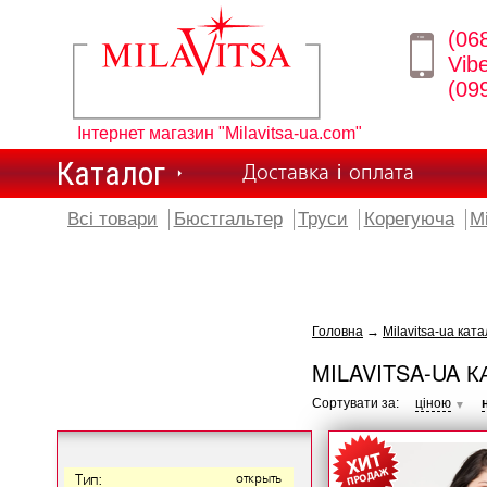
(06
Vib
(09
Інтернет магазин "Milavitsa-ua.com"
Каталог
Доставка і оплата
Всі товари
Бюстгальтер
Труси
Корегуюча
М
Головна
→
Milavitsa-ua ката
MILAVITSA-UA К
Сортувати за:
ціною
▼
Тип:
открыть