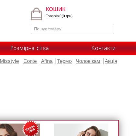
КОШИК
Товарів 0(0 грн)
Розмірна сітка
Контакти
Misstyle
Conte
Afina
Термо
Чоловікам
Акція