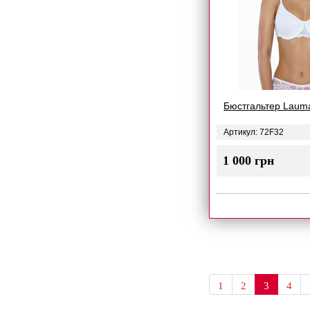
Бюстгальтер Laum
Артикул: 72F32
1 000 грн
1
2
3
4