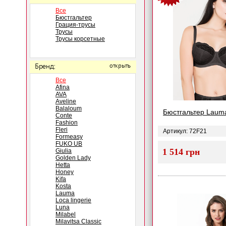
Все
Бюстгальтер
Грация-трусы
Трусы
Трусы корсетные
Бренд:
открыть
Все
Afina
AVA
Aveline
Balaloum
Бюстгальтер Laum
Conte
Fashion
Fleri
Артикул: 72F21
Formeasy
FUKO UB
1 514 грн
Giulia
Golden Lady
Hetta
Honey
Kifa
Kosta
Lauma
Loca lingerie
Luna
Milabel
Milavitsa Classic