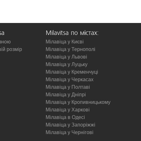
sa
Milavitsa по містах:
изною
Мілавіца у Києві
вій розмір
Мілавіца у Тернополі
Мілавіца у Львові
Мілавіца у Луцьку
Мілавіца у Кременчуці
Мілавіца у Черкасах
Мілавіца у Полтаві
Мілавіца у Дніпрі
Мілавіца у Кропивницькому
Мілавіца у Харкові
Мілавіца в Одесі
Мілавіца у Запоріжжі
Мілавіца у Чернігові