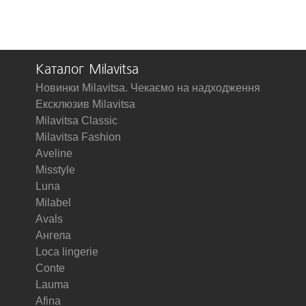
Каталог Milavitsa
Новинки Milavitsa. Чекаємо на надходження
Ексклюзив Milavitsa
Milavitsa Classic
Milavitsa Fashion
Aveline
Misstyle
Luna
Milabel
Avals
Ангела
Loca lingerie
Conte
Lauma
Afina