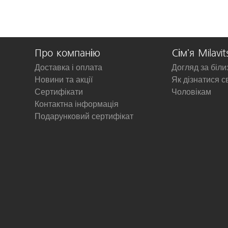
Про компанію
Сім'я Milavit
Доставка і оплата
Догляд за біл
Новини та акції
Як дізнатися с
Сертифікати
Чоловікам
Контактна інформація
Подарунковий сертифікат