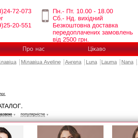
8)24-72-073
Пн.- Пт. 10.00 - 18.00
er
Сб.- Нд. вихідний
9)25-20-551
Безкоштовна доставка
передоплачених замовлень
від 2500 грн.
Про нас
Цікаво
ілавіца
Мілавіца Aveline
Ангела
Luna
Lauma
Nana
лог.
АТАЛОГ.
назвою
популярністю
▼
▼