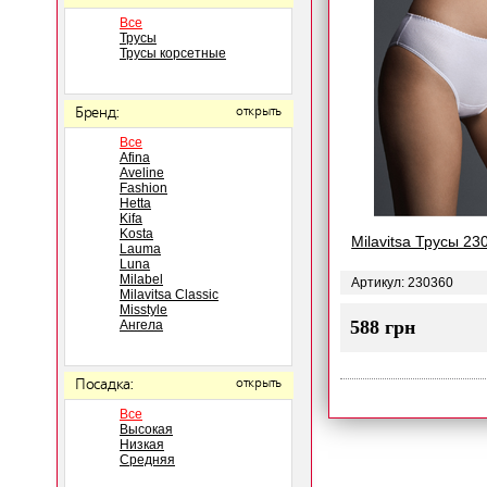
Все
Трусы
Трусы корсетные
Бренд:
открыть
Все
Afina
Aveline
Fashion
Hetta
Kifa
Kosta
Milavitsa Трусы 23
Lauma
Luna
Milabel
Артикул: 230360
Milavitsa Classic
Misstyle
588 грн
Ангела
Посадка:
открыть
Все
Высокая
Низкая
Средняя