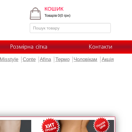
КОШИК
Товарів 0(0 грн)
Розмірна сітка
Контакти
Misstyle
Conte
Afina
Термо
Чоловікам
Акція