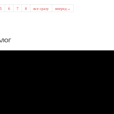
5
6
7
8
все сразу
вперед→
АЛОГ