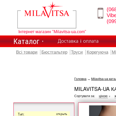
(06
Vib
(09
Інтернет магазин "Milavitsa-ua.com"
Каталог
Доставка і оплата
Всі товари
Бюстгальтер
Труси
Корегуюча
М
Головна
→
Milavitsa-ua ката
MILAVITSA-UA К
Сортувати за:
ціною
▼
Тип:
открыть