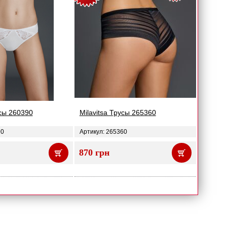
усы 260390
Milavitsa Трусы 265360
90
Артикул: 265360
870 грн