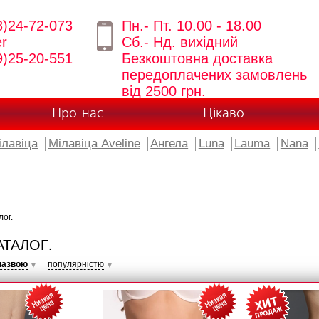
8)24-72-073
Пн.- Пт. 10.00 - 18.00
er
Сб.- Нд. вихідний
9)25-20-551
Безкоштовна доставка
передоплачених замовлень
від 2500 грн.
Про нас
Цікаво
ілавіца
Мілавіца Aveline
Ангела
Luna
Lauma
Nana
лог.
АТАЛОГ.
назвою
популярністю
▼
▼