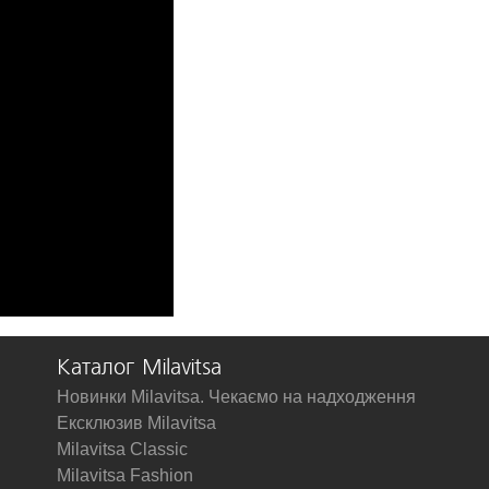
Каталог Milavitsa
Новинки Milavitsa. Чекаємо на надходження
Ексклюзив Milavitsa
Milavitsa Classic
Milavitsa Fashion