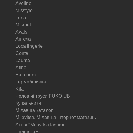
Aveline
Misstyle
Luna
Milabel
Avals
Ангела
Loca lingerie
Conte
Lauma
Afina
Balaloum
Термобілизна
Kifa
Чоловічі труси FUKO UB
Купальники
Мілавіца каталог
Milavitsa. Мілавіца інтернет магазин.
Акція "Milavitsa fashion
Чоловікам