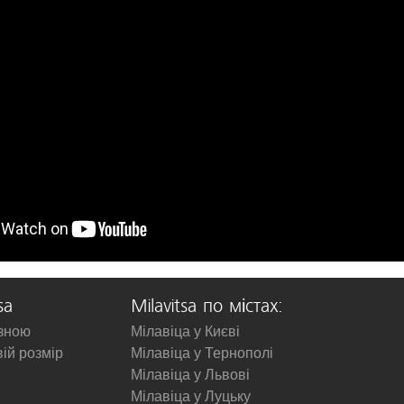
sa
Milavitsa по містах:
изною
Мілавіца у Києві
вій розмір
Мілавіца у Тернополі
Мілавіца у Львові
Мілавіца у Луцьку