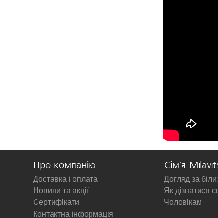
Про компанію
Сім'я Milavit
Доставка і оплата
Догляд за біл
Новини та акції
Як дізнатися с
Сертифікати
Чоловікам
Контактна інформація