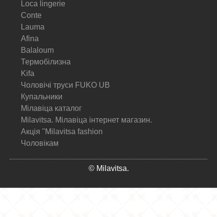
Loca lingerie
Conte
Lauma
Afina
Balaloum
Термобілизна
Kifa
Чоловічі труси FUKO UB
Купальники
Мілавіца каталог
Milavitsa. Мілавіца інтернет магазин.
Акція "Milavitsa fashion
Чоловікам
© Milavitsa.