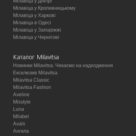
Мілавіца у Дніпрі
Мілавіца у Кропивницькому
Мілавіца у Харкові
Мілавіца в Одесі
Мілавіца у Запоріжжі
Мілавіца у Чернігові
Каталог Milavitsa
Новинки Milavitsa. Чекаємо на надходження
Ексклюзив Milavitsa
Milavitsa Classic
Milavitsa Fashion
Aveline
Misstyle
Luna
Milabel
Avals
Ангела