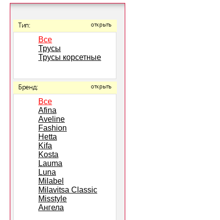
Тип:
открыть
Все
Трусы
Трусы корсетные
Бренд:
открыть
Все
Afina
Aveline
Fashion
Hetta
Kifa
Kosta
Lauma
Luna
Milabel
Milavitsa Classic
Misstyle
Ангела