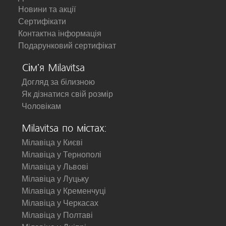
Новини та акції
Сертифікати
Контактна інформація
Подарунковий сертифікат
Сім'я Milavitsa
Догляд за білизною
Як дізнатися свій розмір
Чоловікам
Milavitsa по містах:
Мілавіца у Києві
Мілавіца у Тернополі
Мілавіца у Львові
Мілавіца у Луцьку
Мілавіца у Кременчуці
Мілавіца у Черкасах
Мілавіца у Полтаві