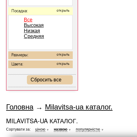
Посадка:
открыть
Все
Высокая
Низкая
Средняя
Размеры:
открыть
Цвета:
открыть
Сбросить все
Головна
→
Milavitsa-ua каталог.
MILAVITSA-UA КАТАЛОГ.
Сортувати за:
ціною
назвою
популярністю
▼
▼
▼