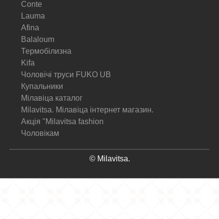
Conte
Lauma
Afina
Balaloum
Термобілизна
Kifa
Чоловічі труси FUKO UB
Купальники
Мілавіца каталог
Milavitsa. Мілавіца інтернет магазин.
Акція "Milavitsa fashion
Чоловікам
© Milavitsa.