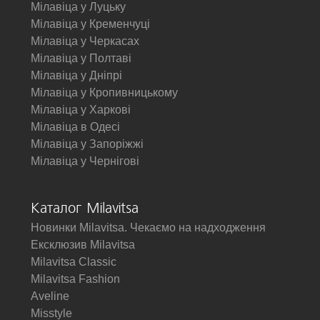
Мілавіца у Луцьку
Мілавіца у Кременчуці
Мілавіца у Черкасах
Мілавіца у Полтаві
Мілавіца у Дніпрі
Мілавіца у Кропивницькому
Мілавіца у Харкові
Мілавіца в Одесі
Мілавіца у Запоріжжі
Мілавіца у Чернігові
Каталог Milavitsa
Новинки Milavitsa. Чекаємо на надходження
Ексклюзив Milavitsa
Milavitsa Classic
Milavitsa Fashion
Aveline
Misstyle