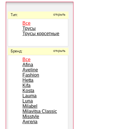
Тип:
открыть
Все
Трусы
Трусы корсетные
Бренд:
открыть
Все
Afina
Aveline
Fashion
Hetta
Kifa
Kosta
Lauma
Luna
Milabel
Milavitsa Classic
Misstyle
Ангела