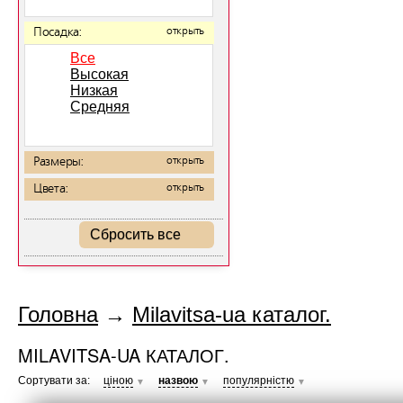
Посадка:
открыть
Все
Высокая
Низкая
Средняя
Размеры:
открыть
Цвета:
открыть
Сбросить все
Головна
→
Milavitsa-ua каталог.
MILAVITSA-UA КАТАЛОГ.
Сортувати за:
ціною
назвою
популярністю
▼
▼
▼