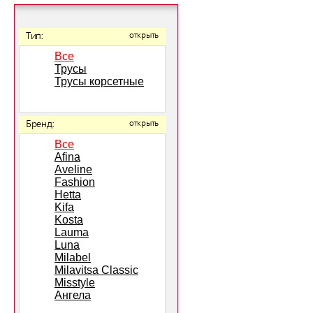
Тип:
открыть
Все
Трусы
Трусы корсетные
Бренд:
открыть
Все
Afina
Aveline
Fashion
Hetta
Kifa
Kosta
Lauma
Luna
Milabel
Milavitsa Classic
Misstyle
Ангела