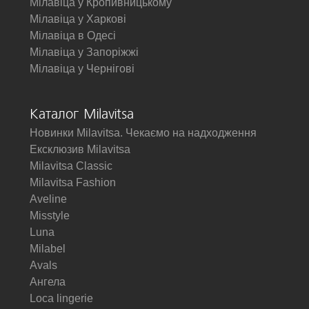
Мілавіца у Кропивницькому
Мілавіца у Харкові
Мілавіца в Одесі
Мілавіца у Запоріжжі
Мілавіца у Чернігові
Каталог Milavitsa
Новинки Milavitsa. Чекаємо на надходження
Ексклюзив Milavitsa
Milavitsa Classic
Milavitsa Fashion
Aveline
Misstyle
Luna
Milabel
Avals
Ангела
Loca lingerie