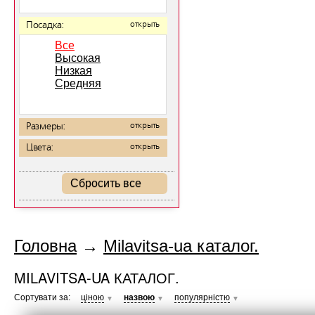
Посадка:
открыть
Все
Высокая
Низкая
Средняя
Размеры:
открыть
Цвета:
открыть
Сбросить все
Головна
→
Milavitsa-ua каталог.
MILAVITSA-UA КАТАЛОГ.
Сортувати за:
ціною
назвою
популярністю
▼
▼
▼