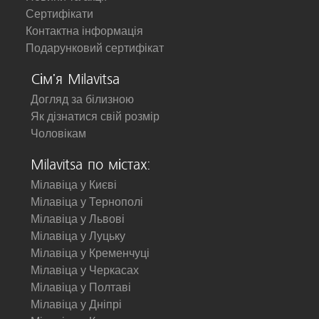
Сертифікати
Контактна інформація
Подарунковий сертифікат
Сім'я Milavitsa
Догляд за білизною
Як дізнатися свій розмір
Чоловікам
Milavitsa по містах:
Мілавіца у Києві
Мілавіца у Тернополі
Мілавіца у Львові
Мілавіца у Луцьку
Мілавіца у Кременчуці
Мілавіца у Черкасах
Мілавіца у Полтаві
Мілавіца у Дніпрі