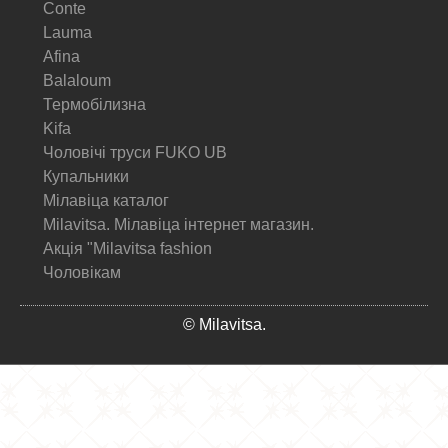
Conte
Lauma
Afina
Balaloum
Термобілизна
Kifa
Чоловічі труси FUKO UB
Купальники
Мілавіца каталог
Milavitsa. Мілавіца інтернет магазин.
Акція "Milavitsa fashion
Чоловікам
© Milavitsa.