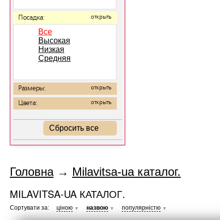
Посадка:
открыть
Все
Высокая
Низкая
Средняя
Размеры:
открыть
Цвета:
открыть
Сбросить все
Головна
→
Milavitsa-ua каталог.
MILAVITSA-UA КАТАЛОГ.
Сортувати за:
ціною
назвою
популярністю
▼
▼
▼