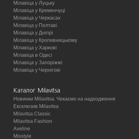
Мілавіца у Луцьку
Мілавіца у Кременчуці
Мілавіца у Черкасах
Мілавіца у Полтаві
Мілавіца у Дніпрі
Мілавіца у Кропивницькому
Мілавіца у Харкові
Мілавіца в Одесі
Мілавіца у Запоріжжі
Мілавіца у Чернігові
Каталог Milavitsa
Новинки Milavitsa. Чекаємо на надходження
Ексклюзив Milavitsa
Milavitsa Classic
Milavitsa Fashion
Aveline
Misstyle