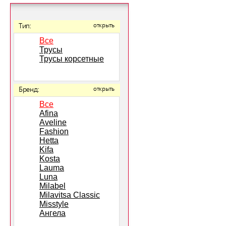
Тип:
открыть
Все
Трусы
Трусы корсетные
Бренд:
открыть
Все
Afina
Aveline
Fashion
Hetta
Kifa
Kosta
Lauma
Luna
Milabel
Milavitsa Classic
Misstyle
Ангела