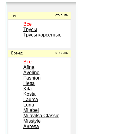
Тип:
открыть
Все
Трусы
Трусы корсетные
Бренд:
открыть
Все
Afina
Aveline
Fashion
Hetta
Kifa
Kosta
Lauma
Luna
Milabel
Milavitsa Classic
Misstyle
Ангела