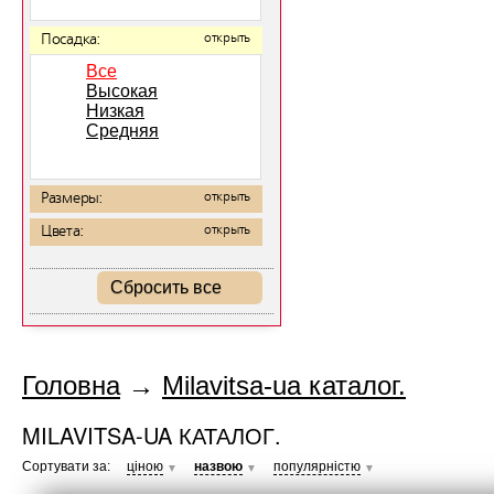
Посадка:
открыть
Все
Высокая
Низкая
Средняя
Размеры:
открыть
Цвета:
открыть
Сбросить все
Головна
→
Milavitsa-ua каталог.
MILAVITSA-UA КАТАЛОГ.
Сортувати за:
ціною
назвою
популярністю
▼
▼
▼