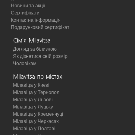
Новини та акції
Сертифікати
Контактна інформація
Подарунковий сертифікат
Сім'я Milavitsa
Догляд за білизною
Як дізнатися свій розмір
Чоловікам
Milavitsa по містах:
Мілавіца у Києві
Мілавіца у Тернополі
Мілавіца у Львові
Мілавіца у Луцьку
Мілавіца у Кременчуці
Мілавіца у Черкасах
Мілавіца у Полтаві