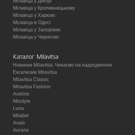
Мілавіца у Дніпрі
Мілавіца у Кропивницькому
Мілавіца у Харкові
Мілавіца в Одесі
Мілавіца у Запоріжжі
Мілавіца у Чернігові
Каталог Milavitsa
Новинки Milavitsa. Чекаємо на надходження
Ексклюзив Milavitsa
Milavitsa Classic
Milavitsa Fashion
Aveline
Misstyle
Luna
Milabel
Avals
Ангела