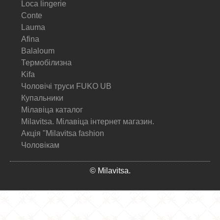
Loca lingerie
Conte
Lauma
Afina
Balaloum
Термобілизна
Kifa
Чоловічі труси FUKO UB
Купальники
Мілавіца каталог
Milavitsa. Мілавіца інтернет магазин.
Акція "Milavitsa fashion
Чоловікам
© Milavitsa.