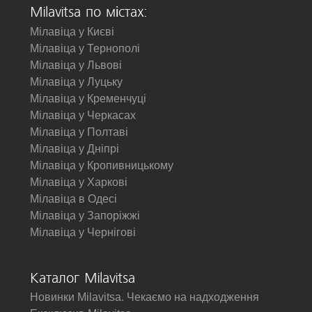
Milavitsa по містах:
Мілавіца у Києві
Мілавіца у Тернополі
Мілавіца у Львові
Мілавіца у Луцьку
Мілавіца у Кременчуці
Мілавіца у Черкасах
Мілавіца у Полтаві
Мілавіца у Дніпрі
Мілавіца у Кропивницькому
Мілавіца у Харкові
Мілавіца в Одесі
Мілавіца у Запоріжжі
Мілавіца у Чернігові
Каталог Milavitsa
Новинки Milavitsa. Чекаємо на надходження