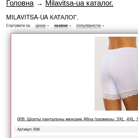
Головна
→
Milavitsa-ua каталог.
MILAVITSA-UA КАТАЛОГ.
Сортувати за:
ціною
назвою
популярністю
▼
▼
▼
008. Шорты панталоны женские Afina (размеры: 3XL, 4XL, 
Артикул: 008