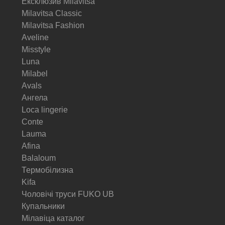
Ексклюзив Milavitsa
Milavitsa Classic
Milavitsa Fashion
Aveline
Misstyle
Luna
Milabel
Avals
Ангела
Loca lingerie
Conte
Lauma
Afina
Balaloum
Термобілизна
Kifa
Чоловічі труси FUKO UB
Купальники
Мілавіца каталог