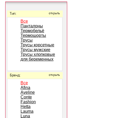
Тип:
открыть
Все
Панталоны
Термобельё
Термошорты
Трусы
Трусы корсетные
Трусы мужские
Трусы хлопковые
для беременных
Бренд:
открыть
Все
Afina
Aveline
Conte
Fashion
Hetta
Lauma
Luna