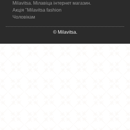
Milavitsa. Мілавіца інтернет магазин.
Акція "Milavitsa fashion
Чоловікам
© Milavitsa.