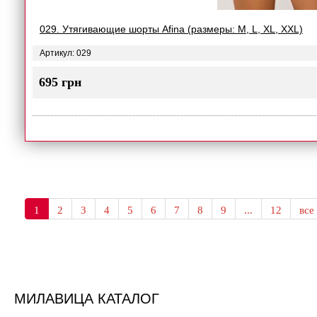
029. Утягивающие шорты Afina (размеры: M, L, XL, XXL)
Артикул: 029
695 грн
1
2
3
4
5
6
7
8
9
...
12
все
МИЛАВИЦА КАТАЛОГ