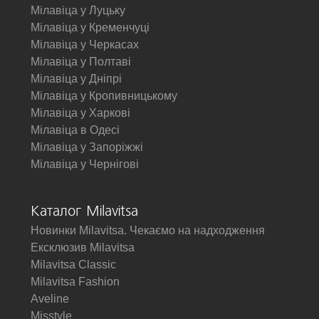
Мілавіца у Луцьку
Мілавіца у Кременчуці
Мілавіца у Черкасах
Мілавіца у Полтаві
Мілавіца у Дніпрі
Мілавіца у Кропивницькому
Мілавіца у Харкові
Мілавіца в Одесі
Мілавіца у Запоріжжі
Мілавіца у Чернігові
Каталог Milavitsa
Новинки Milavitsa. Чекаємо на надходження
Ексклюзив Milavitsa
Milavitsa Classic
Milavitsa Fashion
Aveline
Misstyle