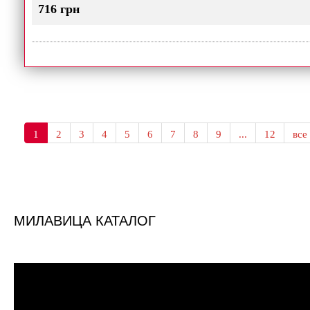
716 грн
1
2
3
4
5
6
7
8
9
...
12
все
МИЛАВИЦА КАТАЛОГ