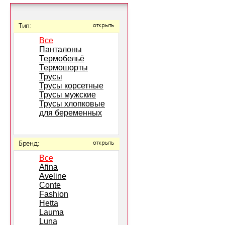
Тип:
открыть
Все
Панталоны
Термобельё
Термошорты
Трусы
Трусы корсетные
Трусы мужские
Трусы хлопковые
для беременных
Бренд:
открыть
Все
Afina
Aveline
Conte
Fashion
Hetta
Lauma
Luna