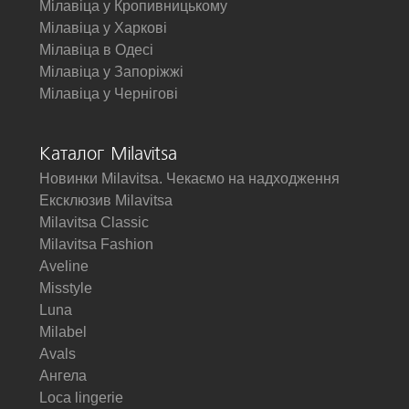
Мілавіца у Кропивницькому
Мілавіца у Харкові
Мілавіца в Одесі
Мілавіца у Запоріжжі
Мілавіца у Чернігові
Каталог Milavitsa
Новинки Milavitsa. Чекаємо на надходження
Ексклюзив Milavitsa
Milavitsa Classic
Milavitsa Fashion
Aveline
Misstyle
Luna
Milabel
Avals
Ангела
Loca lingerie