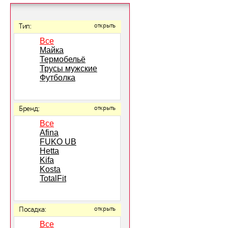
Тип:
открыть
Все
Майка
Термобельё
Трусы мужские
Футболка
Бренд:
открыть
Все
Afina
FUKO UB
Hetta
Kifa
Kosta
TotalFit
Посадка:
открыть
Все