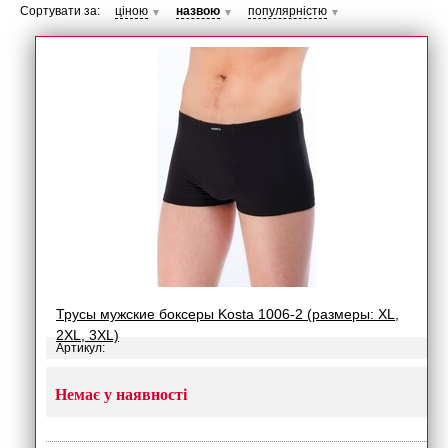
Сортувати за:
ціною
назвою
популярністю
▼
▼
▼
Трусы мужские боксеры Kosta 1006-2 (размеры: XL,
2XL, 3XL)
Артикул:
Немає у наявності