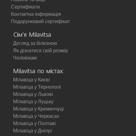
Сертифікати
Контактна інформація
Подарунковий сертифікат
Сім'я Milavitsa
Догляд за білизною
Як дізнатися свій розмір
Чоловікам
Milavitsa по містах:
Мілавіца у Києві
Мілавіца у Тернополі
Мілавіца у Львові
Мілавіца у Луцьку
Мілавіца у Кременчуці
Мілавіца у Черкасах
Мілавіца у Полтаві
Мілавіца у Дніпрі